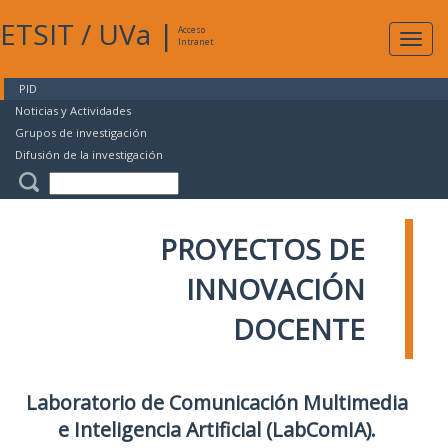
ETSIT
/
UVa
|
Acceso
Expan
Intranet
naveg
PID
Noticias y Actividades
Grupos de investigación
Difusión de la investigación
PROYECTOS DE
INNOVACIÓN
DOCENTE
Laboratorio de Comunicación Multimedia
e Inteligencia Artificial (LabComIA).