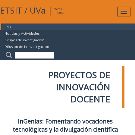
ETSIT
/
UVa
|
Acceso
Expan
Intranet
naveg
PID
Noticias y Actividades
Grupos de investigación
Difusión de la investigación
PROYECTOS DE
INNOVACIÓN
DOCENTE
InGenias: Fomentando vocaciones
tecnológicas y la divulgación científica