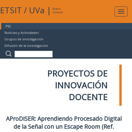
ETSIT
/
UVa
|
Acceso
Expan
Intranet
naveg
PID
Noticias y Actividades
Grupos de investigación
Difusión de la investigación
PROYECTOS DE
INNOVACIÓN
DOCENTE
AProDiSER: Aprendiendo Procesado Digital
de la Señal con un Escape Room (Ref.