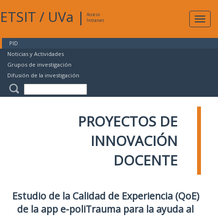
ETSIT
/
UVa
|
Acceso
Expan
Intranet
naveg
PID
Noticias y Actividades
Grupos de investigación
Difusión de la investigación
PROYECTOS DE
INNOVACIÓN
DOCENTE
Estudio de la Calidad de Experiencia (QoE)
de la app e-poliTrauma para la ayuda al