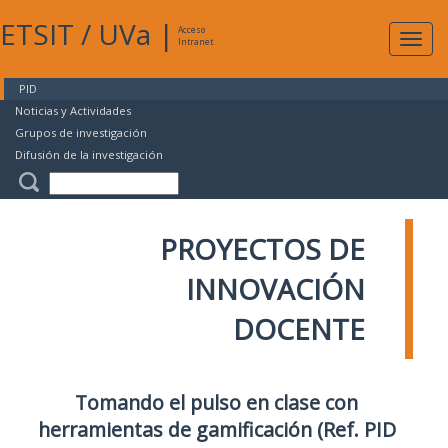
ETSIT
/
UVa
|
Acceso
Expan
Intranet
naveg
PID
Noticias y Actividades
Grupos de investigación
Difusión de la investigación
PROYECTOS DE
INNOVACIÓN
DOCENTE
Tomando el pulso en clase con
herramientas de gamificación (Ref. PID