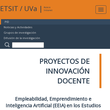
ETSIT
/
UVa
|
Acceso
Expan
Intranet
naveg
PID
Noticias y Actividades
Grupos de investigación
Difusión de la investigación
PROYECTOS DE
INNOVACIÓN
DOCENTE
Empleabilidad, Emprendimiento e
Inteligencia Artificial (EEIA) en los Estudios