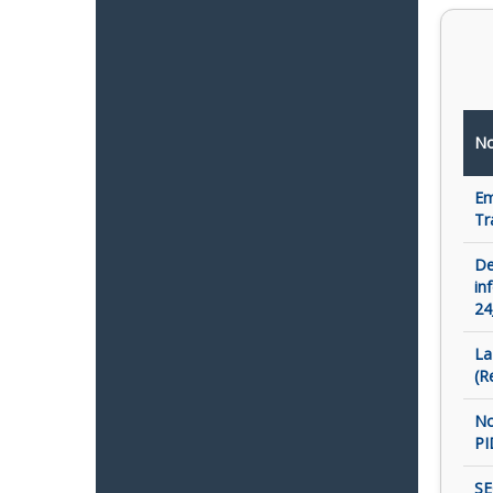
No
Em
Tr
De
in
24
La
(R
No
PI
SE