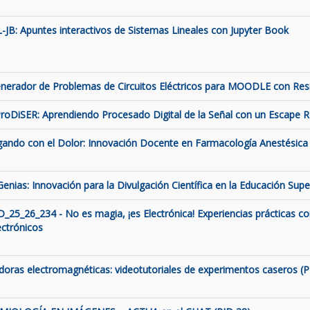
L-JB: Apuntes interactivos de Sistemas Lineales con Jupyter Book
nerador de Problemas de Circuitos Eléctricos para MOODLE con Resis
roDiSER: Aprendiendo Procesado Digital de la Señal con un Escape
gando con el Dolor: Innovación Docente en Farmacología Anestésica 
Genias: Innovación para la Divulgación Científica en la Educación Supe
D_25_26_234 - No es magia, ¡es Electrónica! Experiencias prácticas c
ectrónicos
ldoras electromagnéticas: videotutoriales de experimentos caseros (P