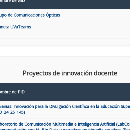
mbre de GID
upo de Comunicaciones Ópticas
aneta UVaTeams
Proyectos de innovación docente
mbre de PID
Genias: Innovación para la Divulgación Científica en la Educación Super
D_24_25_145)
boratorio de Comunicación Multimedia e Inteligencia Artificial (LabCo
perimentación con IA, Big Data y narrativas multimedia creativas (Pe