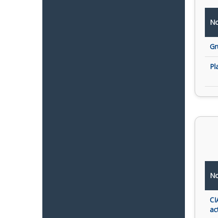
No
Gr
Pl
No
CI
ac