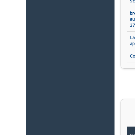
SE
br
au
37
La
ap
Co