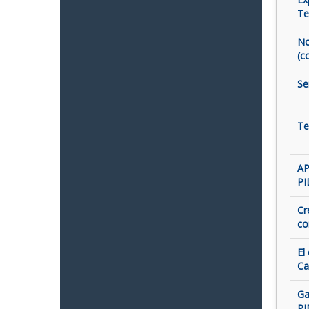
Te
No
(c
Se
Te
AP
PI
Cr
co
El
Ca
Ga
PI