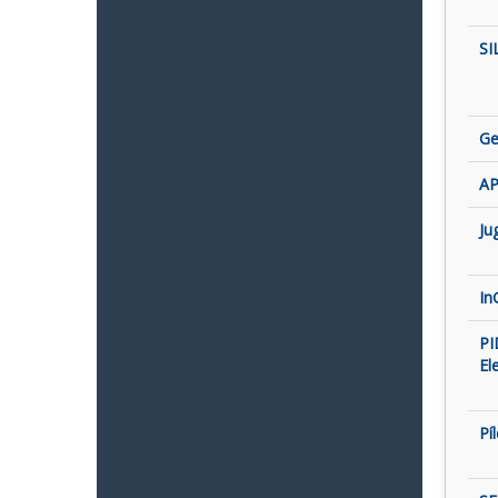
SI
Ge
AP
Ju
In
PI
El
Pí