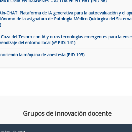
MIOLOGÍA EN IMÁGENES – ACTUA en el CHAT (PID 38)
AIn-CHAT: Plataforma de IA generativa para la autoevaluación y el ap
tónomo de la asignatura de Patología Médico Quirúrgica del Sistema
)
 Caza del Tesoro con IA y otras tecnologías emergentes para la ens
rendizaje del entorno local (nº PID: 141)
nociendo la máquina de anestesia (PID 103)
Grupos de innovación docente