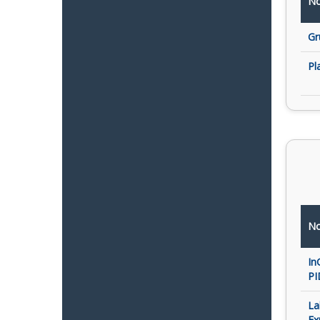
No
Gr
Pl
No
In
PI
La
Ex