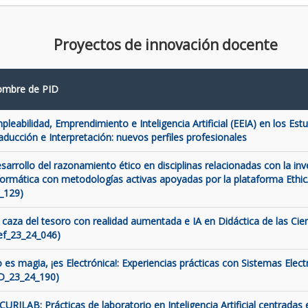
Proyectos de innovación docente
mbre de PID
pleabilidad, Emprendimiento e Inteligencia Artificial (EEIA) en los Est
aducción e Interpretación: nuevos perfiles profesionales
sarrollo del razonamiento ético en disciplinas relacionadas con la inve
formática con metodologías activas apoyadas por la plataforma Ethic
_129)
 caza del tesoro con realidad aumentada e IA en Didáctica de las Cien
ef_23_24_046)
 es magia, ¡es Electrónica!: Experiencias prácticas con Sistemas Elect
D_23_24_190)
CURILAB: Prácticas de laboratorio en Inteligencia Artificial centradas