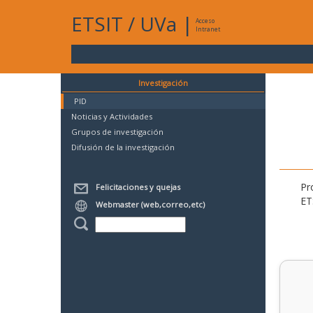
ETSIT
/
UVa
|
Acceso
Intranet
Investigación
PID
Noticias y Actividades
Grupos de investigación
Difusión de la investigación
Pr
Felicitaciones y quejas
ET
Webmaster (web,correo,etc)