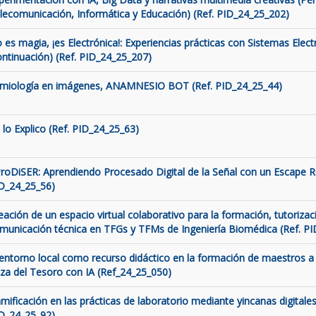
lecomunicación, Informática y Educación) (Ref. PID_24_25_202)
 es magia, ¡es Electrónica!: Experiencias prácticas con Sistemas Elect
ontinuación) (Ref. PID_24_25_207)
miología en imágenes, ANAMNESIO BOT (Ref. PID_24_25_44)
 lo Explico (Ref. PID_24_25_63)
roDiSER: Aprendiendo Procesado Digital de la Señal con un Escape 
D_24_25_56)
eación de un espacio virtual colaborativo para la formación, tutorizaci
municación técnica en TFGs y TFMs de Ingeniería Biomédica (Ref. P
 entorno local como recurso didáctico en la formación de maestros a 
za del Tesoro con IA (Ref_24_25_050)
mificación en las prácticas de laboratorio mediante yincanas digitales
D_24_25_92)