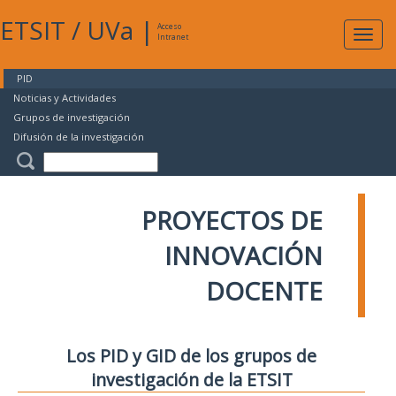
ETSIT
/
UVa
|
Acceso
Expan
Intranet
naveg
PID
Noticias y Actividades
Grupos de investigación
Difusión de la investigación
PROYECTOS DE
INNOVACIÓN
DOCENTE
Los PID y GID de los grupos de
investigación de la ETSIT