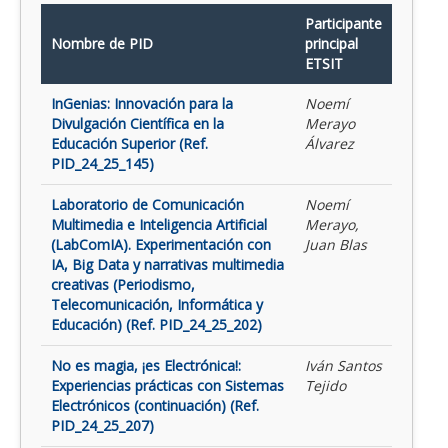
Participante
Nombre de PID
principal
ETSIT
InGenias: Innovación para la
Noemí
Divulgación Científica en la
Merayo
Educación Superior (Ref.
Álvarez
PID_24_25_145)
Laboratorio de Comunicación
Noemí
Multimedia e Inteligencia Artificial
Merayo,
(LabComIA). Experimentación con
Juan Blas
IA, Big Data y narrativas multimedia
creativas (Periodismo,
Telecomunicación, Informática y
Educación) (Ref. PID_24_25_202)
No es magia, ¡es Electrónica!:
Iván Santos
Experiencias prácticas con Sistemas
Tejido
Electrónicos (continuación) (Ref.
PID_24_25_207)