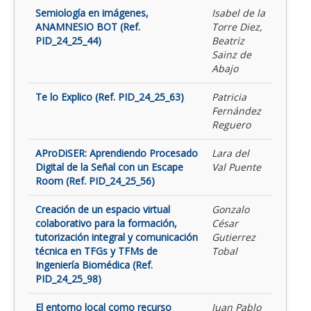
Semiología en imágenes,
Isabel de la
ANAMNESIO BOT (Ref.
Torre Diez,
PID_24_25_44)
Beatriz
Sainz de
Abajo
Te lo Explico (Ref. PID_24_25_63)
Patricia
Fernández
Reguero
AProDiSER: Aprendiendo Procesado
Lara del
Digital de la Señal con un Escape
Val Puente
Room (Ref. PID_24_25_56)
Creación de un espacio virtual
Gonzalo
colaborativo para la formación,
César
tutorización integral y comunicación
Gutierrez
técnica en TFGs y TFMs de
Tobal
Ingeniería Biomédica (Ref.
PID_24_25_98)
El entorno local como recurso
Juan Pablo