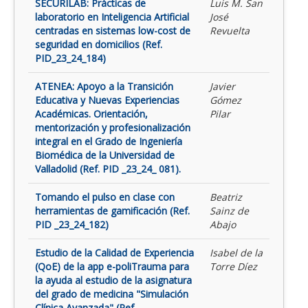
SECURILAB: Prácticas de
Luis M. San
laboratorio en Inteligencia Artificial
José
centradas en sistemas low-cost de
Revuelta
seguridad en domicilios (Ref.
PID_23_24_184)
ATENEA: Apoyo a la Transición
Javier
Educativa y Nuevas Experiencias
Gómez
Académicas. Orientación,
Pilar
mentorización y profesionalización
integral en el Grado de Ingeniería
Biomédica de la Universidad de
Valladolid (Ref. PID _23_24_ 081).
Tomando el pulso en clase con
Beatriz
herramientas de gamificación (Ref.
Sainz de
PID _23_24_182)
Abajo
Estudio de la Calidad de Experiencia
Isabel de la
(QoE) de la app e-poliTrauma para
Torre Díez
la ayuda al estudio de la asignatura
del grado de medicina "Simulación
Clínica Avanzada" (Ref.