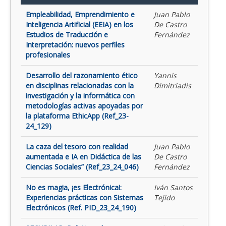
Empleabilidad, Emprendimiento e
Juan Pablo
Inteligencia Artificial (EEIA) en los
De Castro
Estudios de Traducción e
Fernández
Interpretación: nuevos perfiles
profesionales
Desarrollo del razonamiento ético
Yannis
en disciplinas relacionadas con la
Dimitriadis
investigación y la informática con
metodologías activas apoyadas por
la plataforma EthicApp (Ref_23-
24_129)
La caza del tesoro con realidad
Juan Pablo
aumentada e IA en Didáctica de las
De Castro
Ciencias Sociales” (Ref_23_24_046)
Fernández
No es magia, ¡es Electrónica!:
Iván Santos
Experiencias prácticas con Sistemas
Tejido
Electrónicos (Ref. PID_23_24_190)