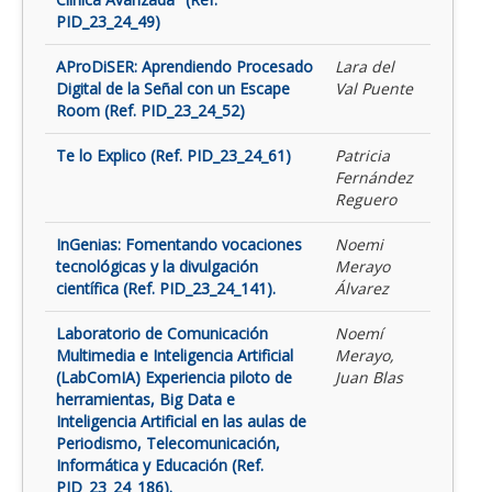
PID_23_24_49)
AProDiSER: Aprendiendo Procesado
Lara del
Digital de la Señal con un Escape
Val Puente
Room (Ref. PID_23_24_52)
Te lo Explico (Ref. PID_23_24_61)
Patricia
Fernández
Reguero
InGenias: Fomentando vocaciones
Noemi
tecnológicas y la divulgación
Merayo
científica (Ref. PID_23_24_141).
Álvarez
Laboratorio de Comunicación
Noemí
Multimedia e Inteligencia Artificial
Merayo,
(LabComIA) Experiencia piloto de
Juan Blas
herramientas, Big Data e
Inteligencia Artificial en las aulas de
Periodismo, Telecomunicación,
Informática y Educación (Ref.
PID_23_24_186).