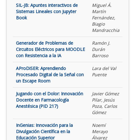
SIL-JB: Apuntes interactivos de
Miguel Á.
Sistemas Lineales con Jupyter
Martín
Book
Fernández,
Biagio
Mandracchia
Generador de Problemas de
Ramón J.
Circuitos Eléctricos para MOODLE
Durán
con Resistencia a la IA
Barroso
AProDiSER: Aprendiendo
Lara del Val
Procesado Digital de la Señal con
Puente
un Escape Room
Jugando con el Dolor: Innovación
Javier Gómez
Docente en Farmacología
Pilar, Jesús
Anestésica (PID 217)
Poza, Carlos
Gómez
InGenias: Innovación para la
Noemí
Divulgación Científica en la
Merayo
Educación Superior
Álvarez