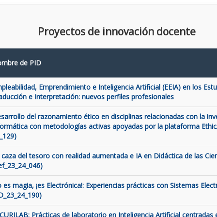
Proyectos de innovación docente
mbre de PID
pleabilidad, Emprendimiento e Inteligencia Artificial (EEIA) en los Est
aducción e Interpretación: nuevos perfiles profesionales
sarrollo del razonamiento ético en disciplinas relacionadas con la inve
formática con metodologías activas apoyadas por la plataforma Ethic
_129)
 caza del tesoro con realidad aumentada e IA en Didáctica de las Cien
ef_23_24_046)
 es magia, ¡es Electrónica!: Experiencias prácticas con Sistemas Elect
D_23_24_190)
CURILAB: Prácticas de laboratorio en Inteligencia Artificial centradas