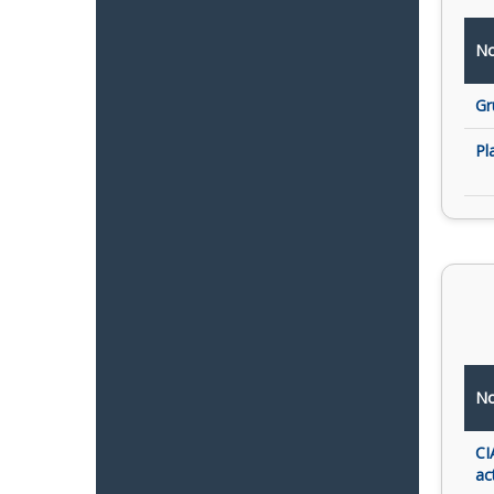
No
Gr
Pl
No
CI
ac