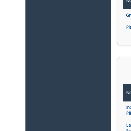
No
Gr
Pl
No
In
PI
La
Ex