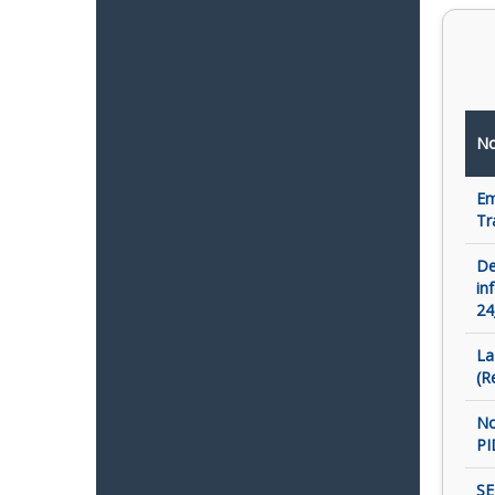
No
Em
Tr
De
in
24
La
(R
No
PI
SE