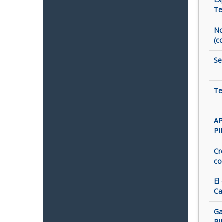
Te
No
(c
Se
Te
AP
PI
Cr
co
El
Ca
Ga
PI