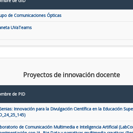
mbre de GID
upo de Comunicaciones Ópticas
aneta UVaTeams
Proyectos de innovación docente
mbre de PID
Genias: Innovación para la Divulgación Científica en la Educación Super
D_24_25_145)
boratorio de Comunicación Multimedia e Inteligencia Artificial (LabCo
perimentación con IA, Big Data y narrativas multimedia creativas (Pe