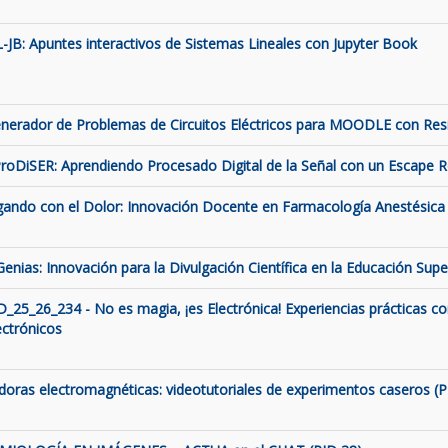
L-JB: Apuntes interactivos de Sistemas Lineales con Jupyter Book
nerador de Problemas de Circuitos Eléctricos para MOODLE con Resis
roDiSER: Aprendiendo Procesado Digital de la Señal con un Escape
gando con el Dolor: Innovación Docente en Farmacología Anestésica 
Genias: Innovación para la Divulgación Científica en la Educación Supe
D_25_26_234 - No es magia, ¡es Electrónica! Experiencias prácticas c
ectrónicos
ldoras electromagnéticas: videotutoriales de experimentos caseros (P