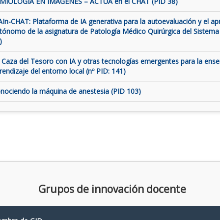
MIOLOGÍA EN IMÁGENES – ACTUA en el CHAT (PID 38)
AIn-CHAT: Plataforma de IA generativa para la autoevaluación y el ap
tónomo de la asignatura de Patología Médico Quirúrgica del Sistema
)
 Caza del Tesoro con IA y otras tecnologías emergentes para la ens
rendizaje del entorno local (nº PID: 141)
nociendo la máquina de anestesia (PID 103)
Grupos de innovación docente