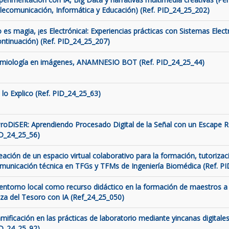
lecomunicación, Informática y Educación) (Ref. PID_24_25_202)
 es magia, ¡es Electrónica!: Experiencias prácticas con Sistemas Elect
ontinuación) (Ref. PID_24_25_207)
miología en imágenes, ANAMNESIO BOT (Ref. PID_24_25_44)
 lo Explico (Ref. PID_24_25_63)
roDiSER: Aprendiendo Procesado Digital de la Señal con un Escape 
D_24_25_56)
eación de un espacio virtual colaborativo para la formación, tutorizaci
municación técnica en TFGs y TFMs de Ingeniería Biomédica (Ref. P
 entorno local como recurso didáctico en la formación de maestros a 
za del Tesoro con IA (Ref_24_25_050)
mificación en las prácticas de laboratorio mediante yincanas digitales
D_24_25_92)