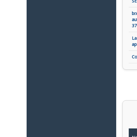
SE
br
au
37
La
ap
Co