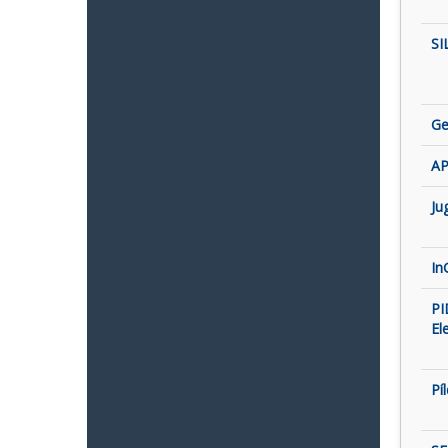
SI
Ge
AP
Ju
In
PI
El
Pí