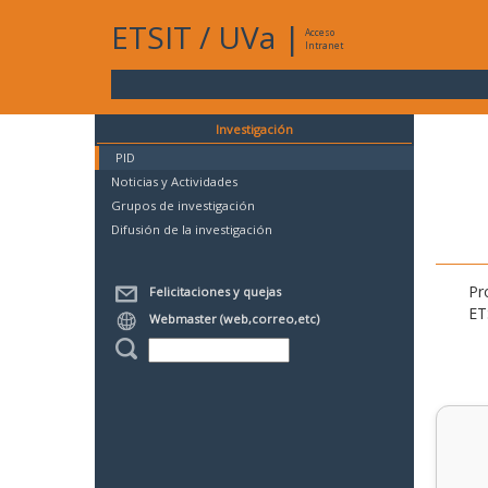
ETSIT
/
UVa
|
Acceso
Intranet
Investigación
PID
Noticias y Actividades
Grupos de investigación
Difusión de la investigación
Pr
Felicitaciones y quejas
ET
Webmaster (web,correo,etc)