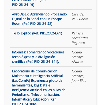
PID_23_24_49)
AProDiSER: Aprendiendo Procesado
Lara del
Digital de la Señal con un Escape
Val Puente
Room (Ref. PID_23_24_52)
Te lo Explico (Ref. PID_23_24_61)
Patricia
Fernández
Reguero
InGenias: Fomentando vocaciones
Noemi
tecnológicas y la divulgación
Merayo
científica (Ref. PID_23_24_141).
Álvarez
Laboratorio de Comunicación
Noemí
Multimedia e Inteligencia Artificial
Merayo,
(LabComIA) Experiencia piloto de
Juan Blas
herramientas, Big Data e
Inteligencia Artificial en las aulas de
Periodismo, Telecomunicación,
Informática y Educación (Ref.
PID_23_24_186).