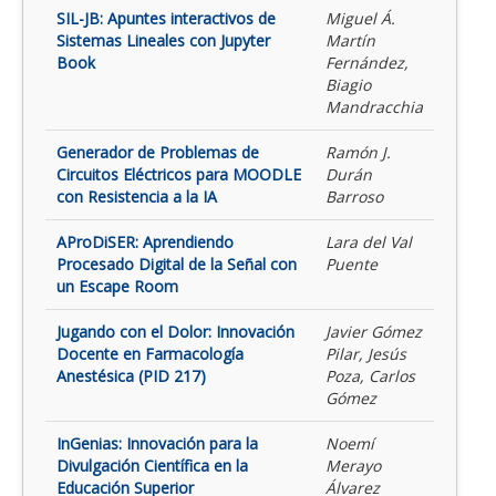
SIL-JB: Apuntes interactivos de
Miguel Á.
Sistemas Lineales con Jupyter
Martín
Book
Fernández,
Biagio
Mandracchia
Generador de Problemas de
Ramón J.
Circuitos Eléctricos para MOODLE
Durán
con Resistencia a la IA
Barroso
AProDiSER: Aprendiendo
Lara del Val
Procesado Digital de la Señal con
Puente
un Escape Room
Jugando con el Dolor: Innovación
Javier Gómez
Docente en Farmacología
Pilar, Jesús
Anestésica (PID 217)
Poza, Carlos
Gómez
InGenias: Innovación para la
Noemí
Divulgación Científica en la
Merayo
Educación Superior
Álvarez