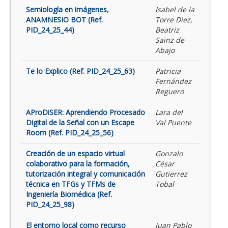
Semiología en imágenes,
Isabel de la
ANAMNESIO BOT (Ref.
Torre Diez,
PID_24_25_44)
Beatriz
Sainz de
Abajo
Te lo Explico (Ref. PID_24_25_63)
Patricia
Fernández
Reguero
AProDiSER: Aprendiendo Procesado
Lara del
Digital de la Señal con un Escape
Val Puente
Room (Ref. PID_24_25_56)
Creación de un espacio virtual
Gonzalo
colaborativo para la formación,
César
tutorización integral y comunicación
Gutierrez
técnica en TFGs y TFMs de
Tobal
Ingeniería Biomédica (Ref.
PID_24_25_98)
El entorno local como recurso
Juan Pablo