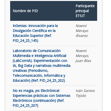
Participante
Nombre de PID
principal
ETSIT
InGenias: Innovación para la
Noemí
Divulgación Científica en la
Merayo
Educación Superior (Ref.
Álvarez
PID_24_25_145)
Laboratorio de Comunicación
Noemí
Multimedia e Inteligencia Artificial
Merayo,
(LabComIA). Experimentación con
Juan Blas
IA, Big Data y narrativas multimedia
creativas (Periodismo,
Telecomunicación, Informática y
Educación) (Ref. PID_24_25_202)
No es magia, ¡es Electrónica!:
Iván Santos
Experiencias prácticas con Sistemas
Tejido
Electrónicos (continuación) (Ref.
PID_24_25_207)