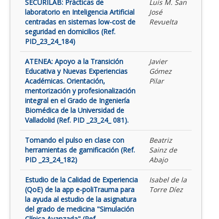
SECURILAB: Prácticas de
Luis M. San
laboratorio en Inteligencia Artificial
José
centradas en sistemas low-cost de
Revuelta
seguridad en domicilios (Ref.
PID_23_24_184)
ATENEA: Apoyo a la Transición
Javier
Educativa y Nuevas Experiencias
Gómez
Académicas. Orientación,
Pilar
mentorización y profesionalización
integral en el Grado de Ingeniería
Biomédica de la Universidad de
Valladolid (Ref. PID _23_24_ 081).
Tomando el pulso en clase con
Beatriz
herramientas de gamificación (Ref.
Sainz de
PID _23_24_182)
Abajo
Estudio de la Calidad de Experiencia
Isabel de la
(QoE) de la app e-poliTrauma para
Torre Díez
la ayuda al estudio de la asignatura
del grado de medicina "Simulación
Clínica Avanzada" (Ref.