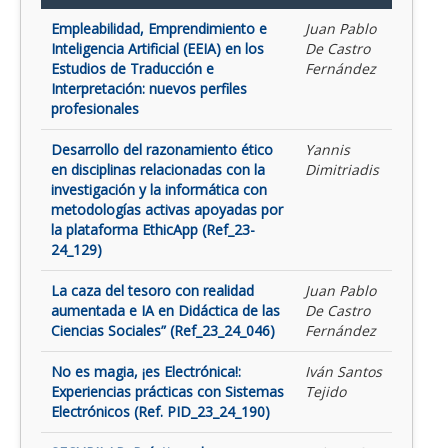
Empleabilidad, Emprendimiento e
Juan Pablo
Inteligencia Artificial (EEIA) en los
De Castro
Estudios de Traducción e
Fernández
Interpretación: nuevos perfiles
profesionales
Desarrollo del razonamiento ético
Yannis
en disciplinas relacionadas con la
Dimitriadis
investigación y la informática con
metodologías activas apoyadas por
la plataforma EthicApp (Ref_23-
24_129)
La caza del tesoro con realidad
Juan Pablo
aumentada e IA en Didáctica de las
De Castro
Ciencias Sociales” (Ref_23_24_046)
Fernández
No es magia, ¡es Electrónica!:
Iván Santos
Experiencias prácticas con Sistemas
Tejido
Electrónicos (Ref. PID_23_24_190)