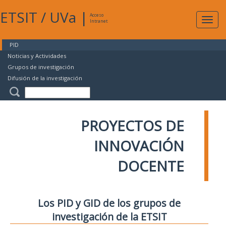
ETSIT
/
UVa
|
Acceso
Expan
Intranet
naveg
PID
Noticias y Actividades
Grupos de investigación
Difusión de la investigación
PROYECTOS DE
INNOVACIÓN
DOCENTE
Los PID y GID de los grupos de
investigación de la ETSIT