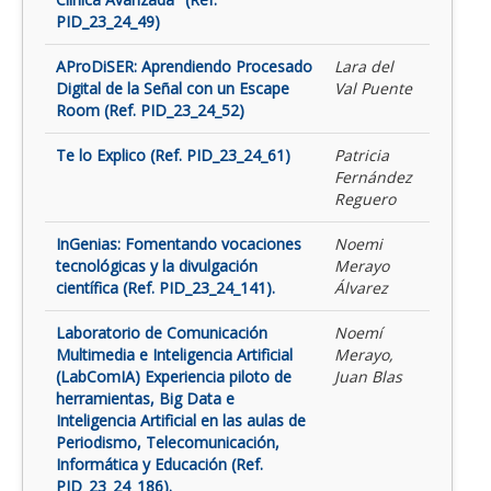
PID_23_24_49)
AProDiSER: Aprendiendo Procesado
Lara del
Digital de la Señal con un Escape
Val Puente
Room (Ref. PID_23_24_52)
Te lo Explico (Ref. PID_23_24_61)
Patricia
Fernández
Reguero
InGenias: Fomentando vocaciones
Noemi
tecnológicas y la divulgación
Merayo
científica (Ref. PID_23_24_141).
Álvarez
Laboratorio de Comunicación
Noemí
Multimedia e Inteligencia Artificial
Merayo,
(LabComIA) Experiencia piloto de
Juan Blas
herramientas, Big Data e
Inteligencia Artificial en las aulas de
Periodismo, Telecomunicación,
Informática y Educación (Ref.
PID_23_24_186).