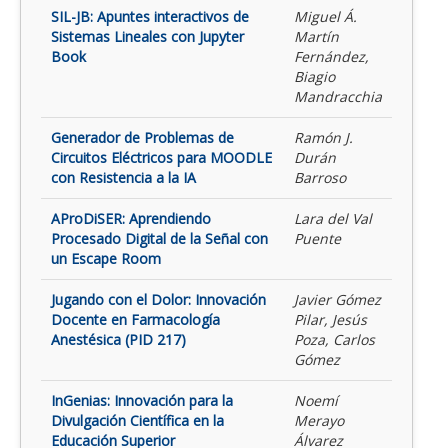
SIL-JB: Apuntes interactivos de
Miguel Á.
Sistemas Lineales con Jupyter
Martín
Book
Fernández,
Biagio
Mandracchia
Generador de Problemas de
Ramón J.
Circuitos Eléctricos para MOODLE
Durán
con Resistencia a la IA
Barroso
AProDiSER: Aprendiendo
Lara del Val
Procesado Digital de la Señal con
Puente
un Escape Room
Jugando con el Dolor: Innovación
Javier Gómez
Docente en Farmacología
Pilar, Jesús
Anestésica (PID 217)
Poza, Carlos
Gómez
InGenias: Innovación para la
Noemí
Divulgación Científica en la
Merayo
Educación Superior
Álvarez