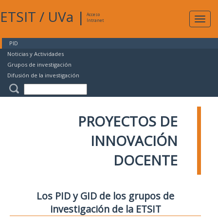
ETSIT
/
UVa
|
Acceso
Expan
Intranet
naveg
PID
Noticias y Actividades
Grupos de investigación
Difusión de la investigación
PROYECTOS DE
INNOVACIÓN
DOCENTE
Los PID y GID de los grupos de
investigación de la ETSIT