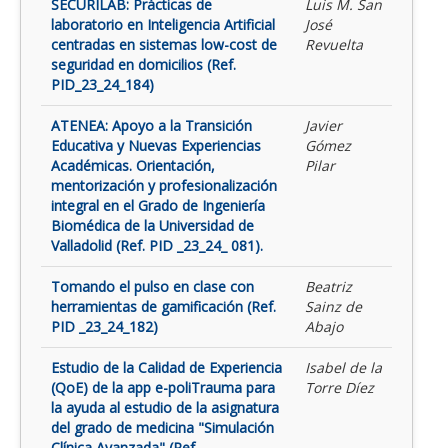
SECURILAB: Prácticas de
Luis M. San
laboratorio en Inteligencia Artificial
José
centradas en sistemas low-cost de
Revuelta
seguridad en domicilios (Ref.
PID_23_24_184)
ATENEA: Apoyo a la Transición
Javier
Educativa y Nuevas Experiencias
Gómez
Académicas. Orientación,
Pilar
mentorización y profesionalización
integral en el Grado de Ingeniería
Biomédica de la Universidad de
Valladolid (Ref. PID _23_24_ 081).
Tomando el pulso en clase con
Beatriz
herramientas de gamificación (Ref.
Sainz de
PID _23_24_182)
Abajo
Estudio de la Calidad de Experiencia
Isabel de la
(QoE) de la app e-poliTrauma para
Torre Díez
la ayuda al estudio de la asignatura
del grado de medicina "Simulación
Clínica Avanzada" (Ref.