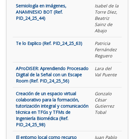
Semiología en imágenes,
Isabel de la
ANAMNESIO BOT (Ref.
Torre Diez,
PID_24_25_44)
Beatriz
Sainz de
Abajo
Te lo Explico (Ref. PID_24_25_63)
Patricia
Fernández
Reguero
AProDiSER: Aprendiendo Procesado
Lara del
Digital de la Señal con un Escape
Val Puente
Room (Ref. PID_24_25_56)
Creación de un espacio virtual
Gonzalo
colaborativo para la formación,
César
tutorización integral y comunicación
Gutierrez
técnica en TFGs y TFMs de
Tobal
Ingeniería Biomédica (Ref.
PID_24_25_98)
El entorno local como recurso
Juan Pablo