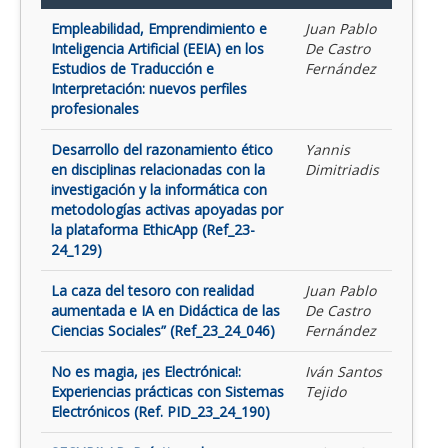
Empleabilidad, Emprendimiento e
Juan Pablo
Inteligencia Artificial (EEIA) en los
De Castro
Estudios de Traducción e
Fernández
Interpretación: nuevos perfiles
profesionales
Desarrollo del razonamiento ético
Yannis
en disciplinas relacionadas con la
Dimitriadis
investigación y la informática con
metodologías activas apoyadas por
la plataforma EthicApp (Ref_23-
24_129)
La caza del tesoro con realidad
Juan Pablo
aumentada e IA en Didáctica de las
De Castro
Ciencias Sociales” (Ref_23_24_046)
Fernández
No es magia, ¡es Electrónica!:
Iván Santos
Experiencias prácticas con Sistemas
Tejido
Electrónicos (Ref. PID_23_24_190)