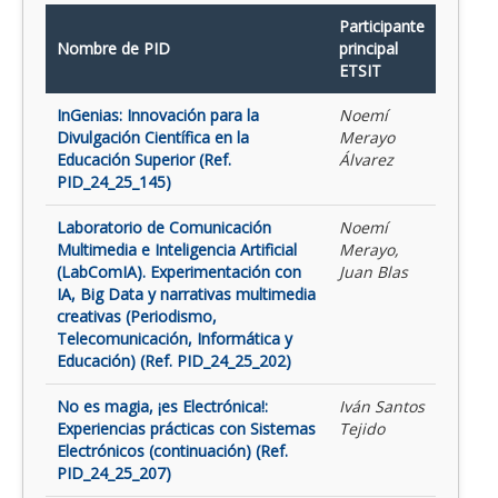
Participante
Nombre de PID
principal
ETSIT
InGenias: Innovación para la
Noemí
Divulgación Científica en la
Merayo
Educación Superior (Ref.
Álvarez
PID_24_25_145)
Laboratorio de Comunicación
Noemí
Multimedia e Inteligencia Artificial
Merayo,
(LabComIA). Experimentación con
Juan Blas
IA, Big Data y narrativas multimedia
creativas (Periodismo,
Telecomunicación, Informática y
Educación) (Ref. PID_24_25_202)
No es magia, ¡es Electrónica!:
Iván Santos
Experiencias prácticas con Sistemas
Tejido
Electrónicos (continuación) (Ref.
PID_24_25_207)