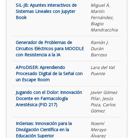
SIL-JB: Apuntes interactivos de
Miguel Á.
Sistemas Lineales con Jupyter
Martín
Book
Fernández,
Biagio
Mandracchia
Generador de Problemas de
Ramón J.
Circuitos Eléctricos para MOODLE
Durán
con Resistencia a la IA
Barroso
AProDiSER: Aprendiendo
Lara del Val
Procesado Digital de la Señal con
Puente
un Escape Room
Jugando con el Dolor: Innovación
Javier Gómez
Docente en Farmacología
Pilar, Jesús
Anestésica (PID 217)
Poza, Carlos
Gómez
InGenias: Innovación para la
Noemí
Divulgación Científica en la
Merayo
Educación Superior
Álvarez