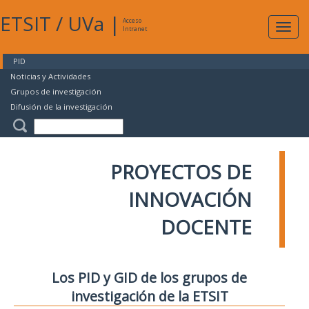
ETSIT
/
UVa
|
Acceso
Expan
Intranet
naveg
PID
Noticias y Actividades
Grupos de investigación
Difusión de la investigación
PROYECTOS DE
INNOVACIÓN
DOCENTE
Los PID y GID de los grupos de
investigación de la ETSIT