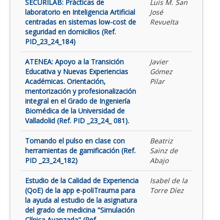
SECURILAB: Prácticas de
Luis M. San
laboratorio en Inteligencia Artificial
José
centradas en sistemas low-cost de
Revuelta
seguridad en domicilios (Ref.
PID_23_24_184)
ATENEA: Apoyo a la Transición
Javier
Educativa y Nuevas Experiencias
Gómez
Académicas. Orientación,
Pilar
mentorización y profesionalización
integral en el Grado de Ingeniería
Biomédica de la Universidad de
Valladolid (Ref. PID _23_24_ 081).
Tomando el pulso en clase con
Beatriz
herramientas de gamificación (Ref.
Sainz de
PID _23_24_182)
Abajo
Estudio de la Calidad de Experiencia
Isabel de la
(QoE) de la app e-poliTrauma para
Torre Díez
la ayuda al estudio de la asignatura
del grado de medicina "Simulación
Clínica Avanzada" (Ref.