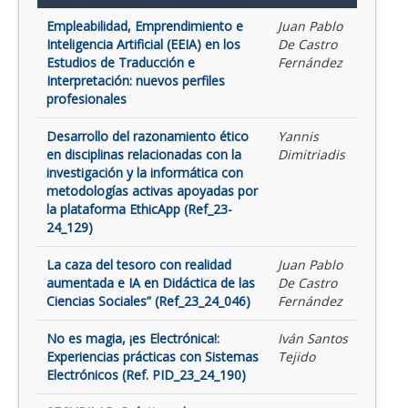
Empleabilidad, Emprendimiento e
Juan Pablo
Inteligencia Artificial (EEIA) en los
De Castro
Estudios de Traducción e
Fernández
Interpretación: nuevos perfiles
profesionales
Desarrollo del razonamiento ético
Yannis
en disciplinas relacionadas con la
Dimitriadis
investigación y la informática con
metodologías activas apoyadas por
la plataforma EthicApp (Ref_23-
24_129)
La caza del tesoro con realidad
Juan Pablo
aumentada e IA en Didáctica de las
De Castro
Ciencias Sociales” (Ref_23_24_046)
Fernández
No es magia, ¡es Electrónica!:
Iván Santos
Experiencias prácticas con Sistemas
Tejido
Electrónicos (Ref. PID_23_24_190)