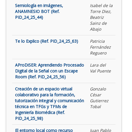
Semiología en imágenes,
Isabel de la
ANAMNESIO BOT (Ref.
Torre Diez,
PID_24_25_44)
Beatriz
Sainz de
Abajo
Te lo Explico (Ref. PID_24_25_63)
Patricia
Fernández
Reguero
AProDiSER: Aprendiendo Procesado
Lara del
Digital de la Señal con un Escape
Val Puente
Room (Ref. PID_24_25_56)
Creación de un espacio virtual
Gonzalo
colaborativo para la formación,
César
tutorización integral y comunicación
Gutierrez
técnica en TFGs y TFMs de
Tobal
Ingeniería Biomédica (Ref.
PID_24_25_98)
El entorno local como recurso
Juan Pablo