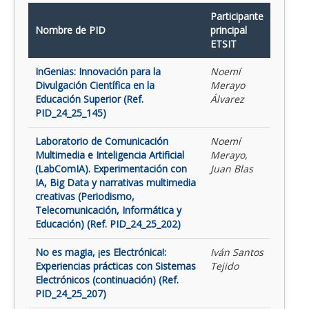
Participante
Nombre de PID
principal
ETSIT
InGenias: Innovación para la
Noemí
Divulgación Científica en la
Merayo
Educación Superior (Ref.
Álvarez
PID_24_25_145)
Laboratorio de Comunicación
Noemí
Multimedia e Inteligencia Artificial
Merayo,
(LabComIA). Experimentación con
Juan Blas
IA, Big Data y narrativas multimedia
creativas (Periodismo,
Telecomunicación, Informática y
Educación) (Ref. PID_24_25_202)
No es magia, ¡es Electrónica!:
Iván Santos
Experiencias prácticas con Sistemas
Tejido
Electrónicos (continuación) (Ref.
PID_24_25_207)