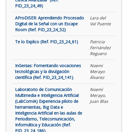
PID_23_24_49)
AProDiSER: Aprendiendo Procesado
Lara del
Digital de la Señal con un Escape
Val Puente
Room (Ref. PID_23_24_52)
Te lo Explico (Ref. PID_23_24_61)
Patricia
Fernández
Reguero
InGenias: Fomentando vocaciones
Noemi
tecnológicas y la divulgación
Merayo
científica (Ref. PID_23_24_141).
Álvarez
Laboratorio de Comunicación
Noemí
Multimedia e Inteligencia Artificial
Merayo,
(LabComIA) Experiencia piloto de
Juan Blas
herramientas, Big Data e
Inteligencia Artificial en las aulas de
Periodismo, Telecomunicación,
Informática y Educación (Ref.
PID_23_24_186).