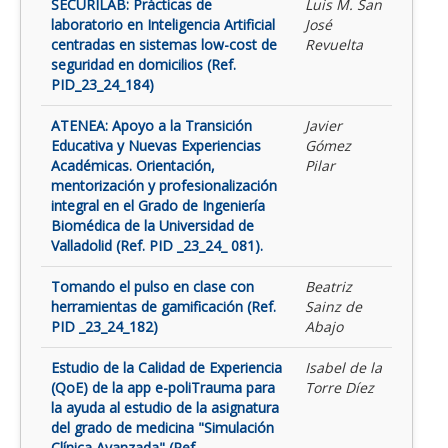
SECURILAB: Prácticas de
Luis M. San
laboratorio en Inteligencia Artificial
José
centradas en sistemas low-cost de
Revuelta
seguridad en domicilios (Ref.
PID_23_24_184)
ATENEA: Apoyo a la Transición
Javier
Educativa y Nuevas Experiencias
Gómez
Académicas. Orientación,
Pilar
mentorización y profesionalización
integral en el Grado de Ingeniería
Biomédica de la Universidad de
Valladolid (Ref. PID _23_24_ 081).
Tomando el pulso en clase con
Beatriz
herramientas de gamificación (Ref.
Sainz de
PID _23_24_182)
Abajo
Estudio de la Calidad de Experiencia
Isabel de la
(QoE) de la app e-poliTrauma para
Torre Díez
la ayuda al estudio de la asignatura
del grado de medicina "Simulación
Clínica Avanzada" (Ref.