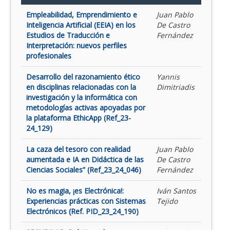
Empleabilidad, Emprendimiento e
Juan Pablo
Inteligencia Artificial (EEIA) en los
De Castro
Estudios de Traducción e
Fernández
Interpretación: nuevos perfiles
profesionales
Desarrollo del razonamiento ético
Yannis
en disciplinas relacionadas con la
Dimitriadis
investigación y la informática con
metodologías activas apoyadas por
la plataforma EthicApp (Ref_23-
24_129)
La caza del tesoro con realidad
Juan Pablo
aumentada e IA en Didáctica de las
De Castro
Ciencias Sociales” (Ref_23_24_046)
Fernández
No es magia, ¡es Electrónica!:
Iván Santos
Experiencias prácticas con Sistemas
Tejido
Electrónicos (Ref. PID_23_24_190)