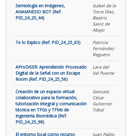
Semiología en imágenes,
Isabel de la
ANAMNESIO BOT (Ref.
Torre Diez,
PID_24_25_44)
Beatriz
Sainz de
Abajo
Te lo Explico (Ref. PID_24_25_63)
Patricia
Fernández
Reguero
AProDiSER: Aprendiendo Procesado
Lara del
Digital de la Señal con un Escape
Val Puente
Room (Ref. PID_24_25_56)
Creación de un espacio virtual
Gonzalo
colaborativo para la formación,
César
tutorización integral y comunicación
Gutierrez
técnica en TFGs y TFMs de
Tobal
Ingeniería Biomédica (Ref.
PID_24_25_98)
El entorno local como recurso
Juan Pablo