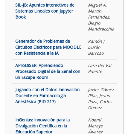
SIL-JB: Apuntes interactivos de
Miguel Á.
Sistemas Lineales con Jupyter
Martín
Book
Fernández,
Biagio
Mandracchia
Generador de Problemas de
Ramón J.
Circuitos Eléctricos para MOODLE
Durán
con Resistencia a la IA
Barroso
AProDiSER: Aprendiendo
Lara del Val
Procesado Digital de la Señal con
Puente
un Escape Room
Jugando con el Dolor: Innovación
Javier Gómez
Docente en Farmacología
Pilar, Jesús
Anestésica (PID 217)
Poza, Carlos
Gómez
InGenias: Innovación para la
Noemí
Divulgación Científica en la
Merayo
Educación Superior
Álvarez