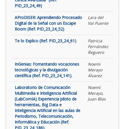
PID_23_24_49)
AProDiSER: Aprendiendo Procesado
Lara del
Digital de la Señal con un Escape
Val Puente
Room (Ref. PID_23_24_52)
Te lo Explico (Ref. PID_23_24_61)
Patricia
Fernández
Reguero
InGenias: Fomentando vocaciones
Noemi
tecnológicas y la divulgación
Merayo
científica (Ref. PID_23_24_141).
Álvarez
Laboratorio de Comunicación
Noemí
Multimedia e Inteligencia Artificial
Merayo,
(LabComIA) Experiencia piloto de
Juan Blas
herramientas, Big Data e
Inteligencia Artificial en las aulas de
Periodismo, Telecomunicación,
Informática y Educación (Ref.
PID_23_24_186).