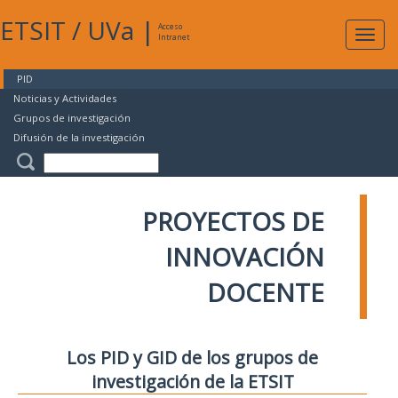
ETSIT
/
UVa
|
Acceso
Expan
Intranet
naveg
PID
Noticias y Actividades
Grupos de investigación
Difusión de la investigación
PROYECTOS DE
INNOVACIÓN
DOCENTE
Los PID y GID de los grupos de
investigación de la ETSIT