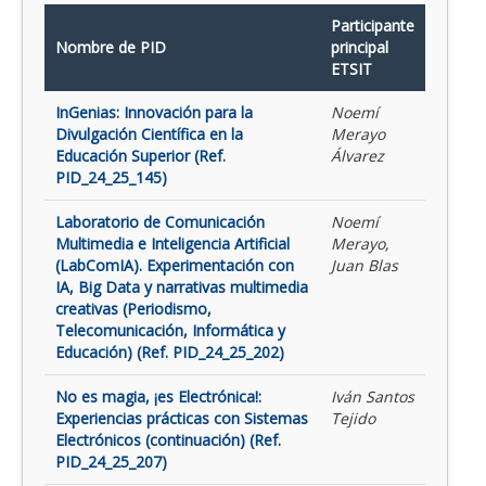
Participante
Nombre de PID
principal
ETSIT
InGenias: Innovación para la
Noemí
Divulgación Científica en la
Merayo
Educación Superior (Ref.
Álvarez
PID_24_25_145)
Laboratorio de Comunicación
Noemí
Multimedia e Inteligencia Artificial
Merayo,
(LabComIA). Experimentación con
Juan Blas
IA, Big Data y narrativas multimedia
creativas (Periodismo,
Telecomunicación, Informática y
Educación) (Ref. PID_24_25_202)
No es magia, ¡es Electrónica!:
Iván Santos
Experiencias prácticas con Sistemas
Tejido
Electrónicos (continuación) (Ref.
PID_24_25_207)