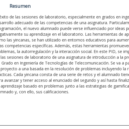
Resumen
 éxito de las sesiones de laboratorio, especialmente en grados en inge
sarrollo adecuado de las competencias de una asignatura. Particular
ogramación, el nuevo alumnado puede verse influenciado por ideas p
gativamente su aprendizaje en el laboratorio. Las herramientas de a
mo las yincanas, se han utilizado en entornos educativos para aumentar
as competencias específicas. Además, estas herramientas promueven l
oblemas, la autorregulación y la interacción social. En este PID, se 
 las sesiones de laboratorio de una asignatura de introducción a la 
l Grado en Ingeniería de Tecnologías de Telecomunicación. Se va a 
 proyecto a una basada en la resolución de problemas incluyendo la re
ácticas. Cada yincana consta de una serie de retos y el alumnado tien
ra avanzar y tener acceso al enunciado del segundo y así hasta finali
 aprendizaje basado en problemas junto a las estrategias de gamifica
umnado y, con ello, sus calificaciones.