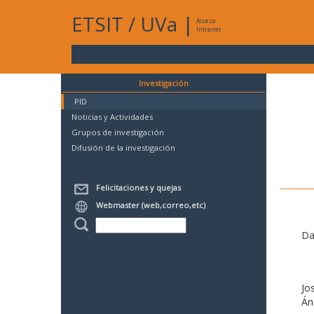
ETSIT
/
UVa
|
Acceso
Intranet
Investigación
PID
Noticias y Actividades
Grupos de investigación
Difusión de la investigación
Felicitaciones y quejas
Webmaster (web,correo,etc)
Da
Jo
Án