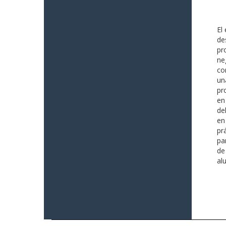
El
de
pr
ne
co
un
pr
en
de
en
pr
pa
de
al