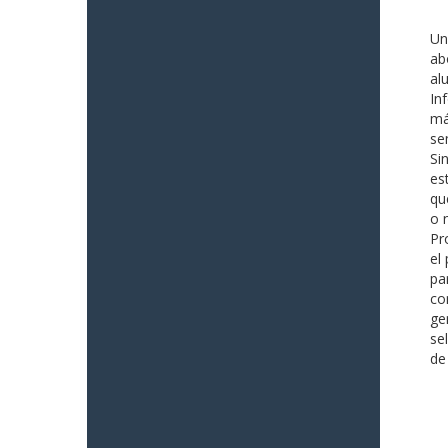
Un
ab
al
In
má
se
Si
es
qu
o 
Pr
el
pa
co
ge
se
de