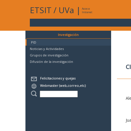
ETSIT
/
UVa
|
Acceso
Intranet
Investigación
PID
Noticias y Actividades
Grupos de investigación
Difusión de la investigación
CI
Felicitaciones y quejas
Webmaster (web,correo,etc)
Al
Ju