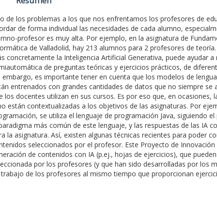
Resumen
o de los problemas a los que nos enfrentamos los profesores de educ
ordar de forma individual las necesidades de cada alumno, especialme
umno-profesor es muy alta. Por ejemplo, en la asignatura de Fundam
formática de Valladolid, hay 213 alumnos para 2 profesores de teoría. En 
s concretamente la Inteligencia Artificial Generativa, puede ayudar a r
miautomática de preguntas teóricas y ejercicios prácticos, de diferent
n embargo, es importante tener en cuenta que los modelos de lenguaj
tán entrenados con grandes cantidades de datos que no siempre se a
e los docentes utilizan en sus cursos. Es por eso que, en ocasiones, 
no están contextualizadas a los objetivos de las asignaturas. Por ej
ogramación, se utiliza el lenguaje de programación Java, siguiendo e
 paradigma más común de este lenguaje, y las respuestas de las IA c
ra la asignatura. Así, existen algunas técnicas recientes para poder c
ntenidos seleccionados por el profesor. Este Proyecto de Innovación
neración de contenidos con IA (p.ej., hojas de ejercicios), que pued
leccionada por los profesores (y que han sido desarrolladas por los 
 trabajo de los profesores al mismo tiempo que proporcionan ejercic