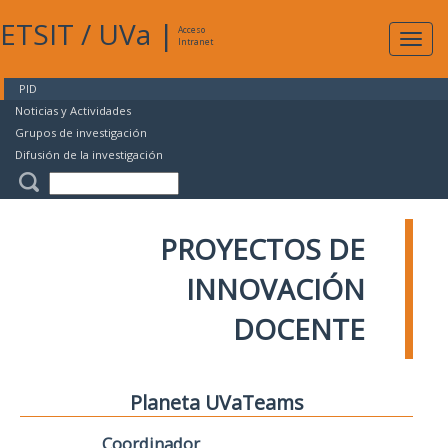
ETSIT
/
UVa
|
Acceso
Expan
Intranet
naveg
PID
Noticias y Actividades
Grupos de investigación
Difusión de la investigación
PROYECTOS DE
INNOVACIÓN
DOCENTE
Planeta UVaTeams
Coordinador