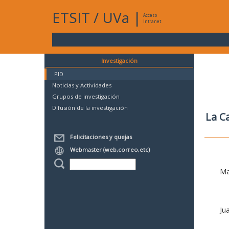
ETSIT
/
UVa
|
Acceso
Intranet
Investigación
PID
Noticias y Actividades
Grupos de investigación
Difusión de la investigación
La C
Felicitaciones y quejas
Webmaster (web,correo,etc)
Ma
Ju