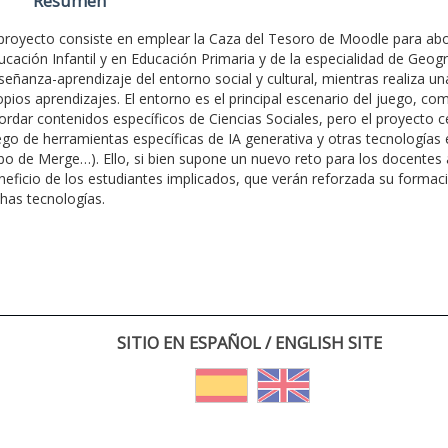
Resumen
 proyecto consiste en emplear la Caza del Tesoro de Moodle para ab
ucación Infantil y en Educación Primaria y de la especialidad de Geog
señanza-aprendizaje del entorno social y cultural, mientras realiza u
opios aprendizajes. El entorno es el principal escenario del juego, c
ordar contenidos específicos de Ciencias Sociales, pero el proyecto ce
ego de herramientas específicas de IA generativa y otras tecnologías 
bo de Merge…). Ello, si bien supone un nuevo reto para los docentes a
neficio de los estudiantes implicados, que verán reforzada su formaci
chas tecnologías.
SITIO EN ESPAÑOL / ENGLISH SITE