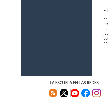
El
Ed
en
pr
ab
ju
cu
be
di
LA ESCUELA EN LAS REDES