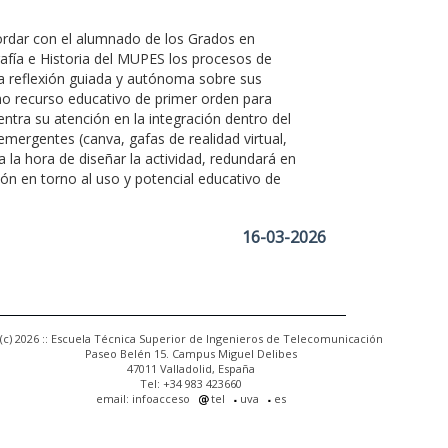
ordar con el alumnado de los Grados en
rafía e Historia del MUPES los procesos de
na reflexión guiada y autónoma sobre sus
omo recurso educativo de primer orden para
ntra su atención en la integración dentro del
emergentes (canva, gafas de realidad virtual,
 la hora de diseñar la actividad, redundará en
ón en torno al uso y potencial educativo de
16-03-2026
(c) 2026 :: Escuela Técnica Superior de Ingenieros de Telecomunicación
Paseo Belén 15. Campus Miguel Delibes
47011 Valladolid, España
Tel: +34 983 423660
email: infoacceso
tel
uva
es