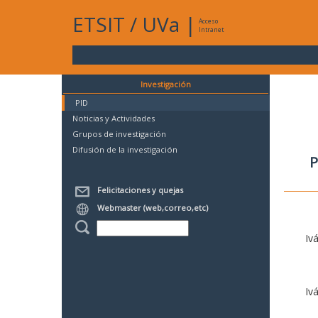
ETSIT
/
UVa
|
Acceso
Intranet
Investigación
PID
Noticias y Actividades
Grupos de investigación
Difusión de la investigación
P
Felicitaciones y quejas
Webmaster (web,correo,etc)
Iv
Iv