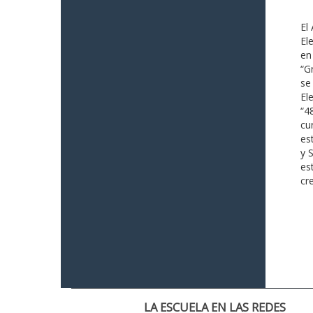
El
El
en
“G
se
El
“4
cu
es
y 
es
cr
LA ESCUELA EN LAS REDES