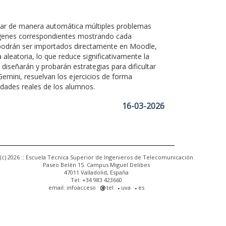
erar de manera automática múltiples problemas
mágenes correspondientes mostrando cada
e podrán ser importados directamente en Moodle,
leatoria, lo que reduce significativamente la
 diseñarán y probarán estrategias para dificultar
Gemini, resuelvan los ejercicios de forma
dades reales de los alumnos.
16-03-2026
(c) 2026 :: Escuela Técnica Superior de Ingenieros de Telecomunicación
Paseo Belén 15. Campus Miguel Delibes
47011 Valladolid, España
Tel: +34 983 423660
email: infoacceso
tel
uva
es