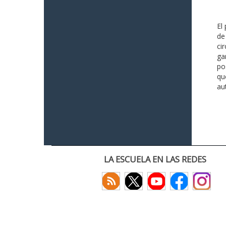
El
de
ci
ga
po
qu
au
LA ESCUELA EN LAS REDES