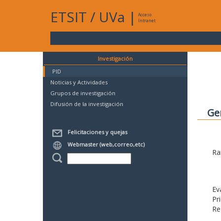
ETSIT
/
UVa
|
Acceso
Intranet
Investigación
PID
Noticias y Actividades
Grupos de investigación
Difusión de la investigación
Ge
Felicitaciones y quejas
Webmaster (web,correo,etc)
Ra
Ev
Pr
Re