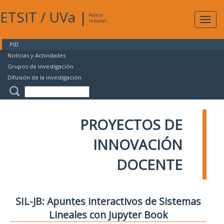
ETSIT
/
UVa
|
Acceso
Expan
Intranet
naveg
PID
Noticias y Actividades
Grupos de investigación
Difusión de la investigación
PROYECTOS DE
INNOVACIÓN
DOCENTE
SIL-JB: Apuntes interactivos de Sistemas
Lineales con Jupyter Book