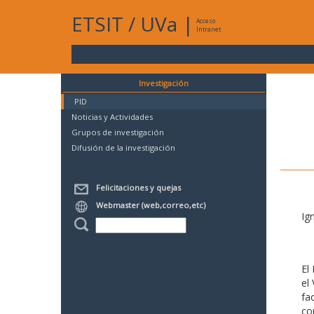
ETSIT
/
UVa
|
Acceso
Intranet
Investigación
PID
Noticias y Actividades
Grupos de investigación
Difusión de la investigación
Felicitaciones y quejas
Webmaster (web,correo,etc)
Ig
El
el
fa
co