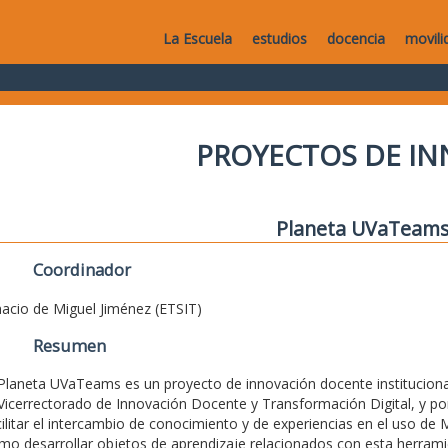
La Escuela
estudios
docencia
movili
PROYECTOS DE I
Planeta UVaTeam
Coordinador
nacio de Miguel Jiménez (ETSIT)
Resumen
 Planeta UVaTeams es un proyecto de innovación docente institucional
 Vicerrectorado de Innovación Docente y Transformación Digital, y po
cilitar el intercambio de conocimiento y de experiencias en el uso de 
mo desarrollar objetos de aprendizaje relacionados con esta herramient