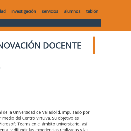
dad
investigación
servicios
alumnos
tablón
NNOVACIÓN DOCENTE
s
 de la Universidad de Valladolid, impulsado por
r medio del Centro VirtUVa. Su objetivo es
Microsoft Teams en el ámbito universitario, así
a, y difundir las experiencias realizadas y las