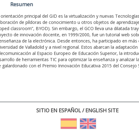
Resumen
 orientación principal del GID es la virtualización y nuevas Tecnología
aboración de píldoras de conocimiento u otros objetos de aprendizaje
lipped classroom”, BYOD). Sin embargo, el GCO lleva una dilatada tray
oyecto de innovación docente, en 1999/2000, fue un tutorial web so
 enseñanza de la electrónica. Desde entonces, ha participado en más 
iversidad de Valladolid y a nivel regional. Estos abarcan la adaptación
lecomunicación al Espacio Europeo de Educación Superior, la introdu
sarrollo de herramientas TIC para optimizar la enseñanza y analizar la
e galardonado con el Premio Innovación Educativa 2015 del Consejo S
SITIO EN ESPAÑOL / ENGLISH SITE