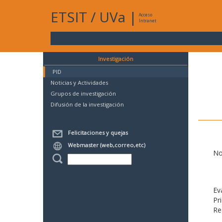
ETSIT
/
UVa
|
Acceso
Intranet
Investigación
PID
Noticias y Actividades
Grupos de investigación
Difusión de la investigación
Felicitaciones y quejas
Webmaster (web,correo,etc)
No
Ev
Pr
Re