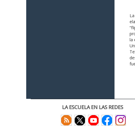
La
el
“f
pr
la
Un
Te
de
fu
LA ESCUELA EN LAS REDES