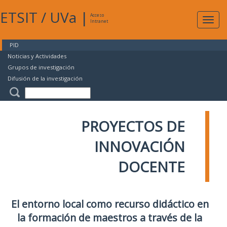
ETSIT
/
UVa
|
Acceso
Expan
Intranet
naveg
PID
Noticias y Actividades
Grupos de investigación
Difusión de la investigación
PROYECTOS DE
INNOVACIÓN
DOCENTE
El entorno local como recurso didáctico en
la formación de maestros a través de la