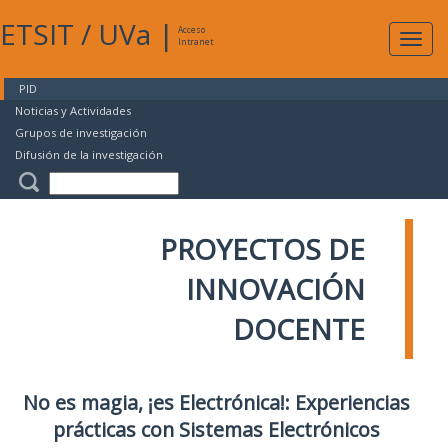
ETSIT
/
UVa
|
Acceso
Expan
Intranet
naveg
PID
Noticias y Actividades
Grupos de investigación
Difusión de la investigación
PROYECTOS DE
INNOVACIÓN
DOCENTE
No es magia, ¡es Electrónica!: Experiencias
prácticas con Sistemas Electrónicos