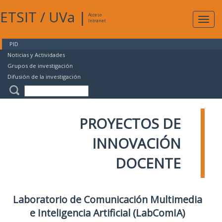
ETSIT
/
UVa
|
Acceso
Expan
Intranet
naveg
PID
Noticias y Actividades
Grupos de investigación
Difusión de la investigación
PROYECTOS DE
INNOVACIÓN
DOCENTE
Laboratorio de Comunicación Multimedia
e Inteligencia Artificial (LabComIA)