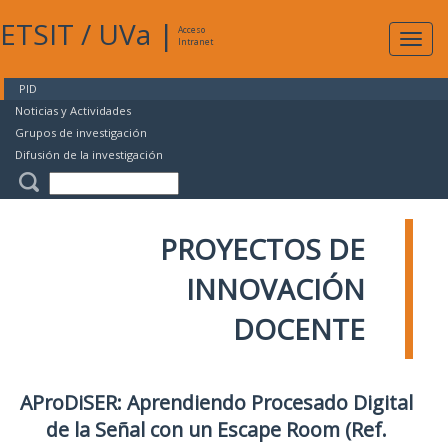
ETSIT
/
UVa
|
Acceso
Expan
Intranet
naveg
PID
Noticias y Actividades
Grupos de investigación
Difusión de la investigación
PROYECTOS DE
INNOVACIÓN
DOCENTE
AProDiSER: Aprendiendo Procesado Digital
de la Señal con un Escape Room (Ref.