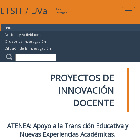
ETSIT
/
UVa
|
Acceso
Expan
Intranet
naveg
PID
Noticias y Actividades
Grupos de investigación
Difusión de la investigación
PROYECTOS DE
INNOVACIÓN
DOCENTE
ATENEA: Apoyo a la Transición Educativa y
Nuevas Experiencias Académicas.