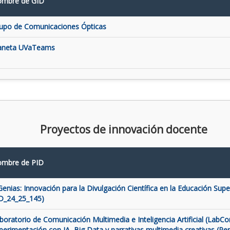
mbre de GID
upo de Comunicaciones Ópticas
aneta UVaTeams
Proyectos de innovación docente
mbre de PID
Genias: Innovación para la Divulgación Científica en la Educación Super
D_24_25_145)
boratorio de Comunicación Multimedia e Inteligencia Artificial (LabCo
perimentación con IA, Big Data y narrativas multimedia creativas (Pe