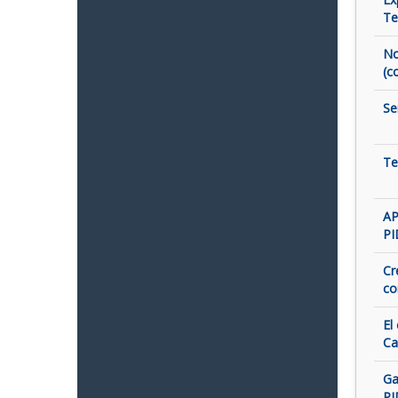
Te
No
(c
Se
Te
AP
PI
Cr
co
El
Ca
Ga
PI