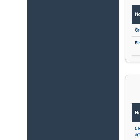
No
Gr
Pl
No
CI
ac