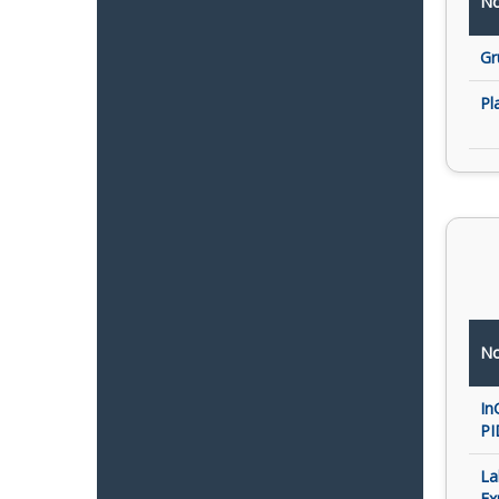
No
Gr
Pl
No
In
PI
La
Ex