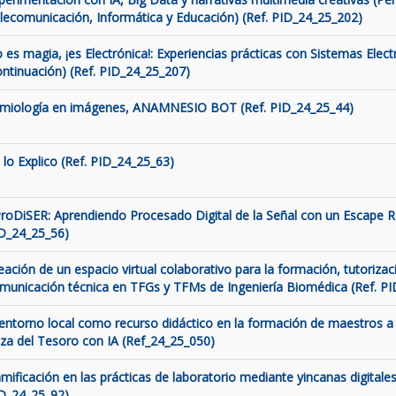
lecomunicación, Informática y Educación) (Ref. PID_24_25_202)
 es magia, ¡es Electrónica!: Experiencias prácticas con Sistemas Elect
ontinuación) (Ref. PID_24_25_207)
miología en imágenes, ANAMNESIO BOT (Ref. PID_24_25_44)
 lo Explico (Ref. PID_24_25_63)
roDiSER: Aprendiendo Procesado Digital de la Señal con un Escape 
D_24_25_56)
eación de un espacio virtual colaborativo para la formación, tutorizaci
municación técnica en TFGs y TFMs de Ingeniería Biomédica (Ref. P
 entorno local como recurso didáctico en la formación de maestros a 
za del Tesoro con IA (Ref_24_25_050)
mificación en las prácticas de laboratorio mediante yincanas digitales
D_24_25_92)