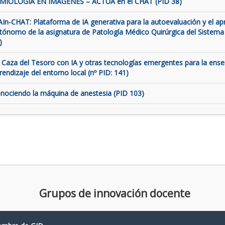
MIOLOGÍA EN IMÁGENES – ACTUA en el CHAT (PID 38)
AIn-CHAT: Plataforma de IA generativa para la autoevaluación y el ap
tónomo de la asignatura de Patología Médico Quirúrgica del Sistema
)
 Caza del Tesoro con IA y otras tecnologías emergentes para la ens
rendizaje del entorno local (nº PID: 141)
nociendo la máquina de anestesia (PID 103)
Grupos de innovación docente