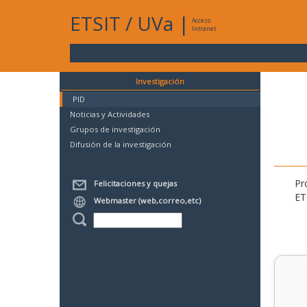
ETSIT
/
UVa
|
Acceso
Intranet
Investigación
PID
Noticias y Actividades
Grupos de investigación
Difusión de la investigación
Pr
Felicitaciones y quejas
ET
Webmaster (web,correo,etc)