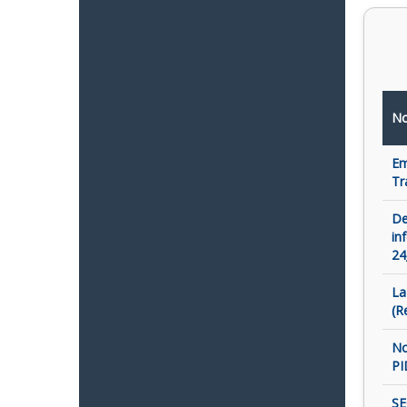
No
Em
Tr
De
in
24
La
(R
No
PI
SE