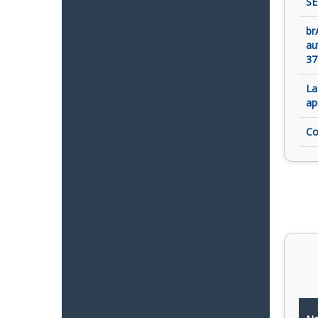
SE
br
au
37
La
ap
Co