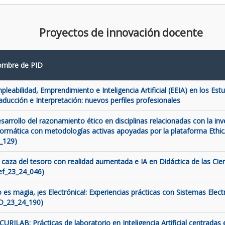
Proyectos de innovación docente
mbre de PID
pleabilidad, Emprendimiento e Inteligencia Artificial (EEIA) en los Est
aducción e Interpretación: nuevos perfiles profesionales
sarrollo del razonamiento ético en disciplinas relacionadas con la inve
formática con metodologías activas apoyadas por la plataforma Ethic
_129)
 caza del tesoro con realidad aumentada e IA en Didáctica de las Cien
ef_23_24_046)
 es magia, ¡es Electrónica!: Experiencias prácticas con Sistemas Elect
D_23_24_190)
CURILAB: Prácticas de laboratorio en Inteligencia Artificial centradas