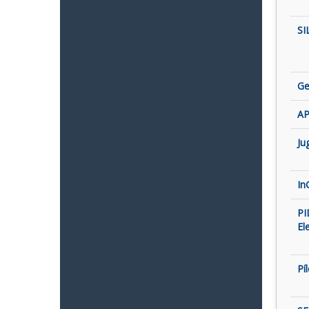
SI
Ge
AP
Ju
In
PI
El
Pí