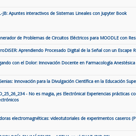
L-JB: Apuntes interactivos de Sistemas Lineales con Jupyter Book
nerador de Problemas de Circuitos Eléctricos para MOODLE con Resis
roDiSER: Aprendiendo Procesado Digital de la Señal con un Escape
gando con el Dolor: Innovación Docente en Farmacología Anestésica 
Genias: Innovación para la Divulgación Científica en la Educación Supe
D_25_26_234 - No es magia, ¡es Electrónica! Experiencias prácticas c
ectrónicos
ldoras electromagnéticas: videotutoriales de experimentos caseros (P