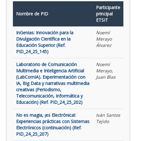
Participante
Nombre de PID
principal
ETSIT
InGenias: Innovación para la
Noemí
Divulgación Científica en la
Merayo
Educación Superior (Ref.
Álvarez
PID_24_25_145)
Laboratorio de Comunicación
Noemí
Multimedia e Inteligencia Artificial
Merayo,
(LabComIA). Experimentación con
Juan Blas
IA, Big Data y narrativas multimedia
creativas (Periodismo,
Telecomunicación, Informática y
Educación) (Ref. PID_24_25_202)
No es magia, ¡es Electrónica!:
Iván Santos
Experiencias prácticas con Sistemas
Tejido
Electrónicos (continuación) (Ref.
PID_24_25_207)