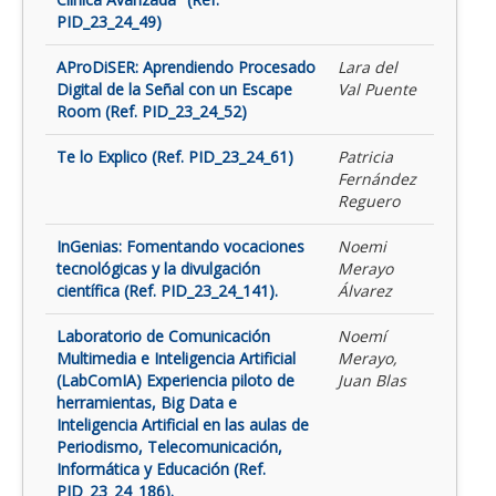
PID_23_24_49)
AProDiSER: Aprendiendo Procesado
Lara del
Digital de la Señal con un Escape
Val Puente
Room (Ref. PID_23_24_52)
Te lo Explico (Ref. PID_23_24_61)
Patricia
Fernández
Reguero
InGenias: Fomentando vocaciones
Noemi
tecnológicas y la divulgación
Merayo
científica (Ref. PID_23_24_141).
Álvarez
Laboratorio de Comunicación
Noemí
Multimedia e Inteligencia Artificial
Merayo,
(LabComIA) Experiencia piloto de
Juan Blas
herramientas, Big Data e
Inteligencia Artificial en las aulas de
Periodismo, Telecomunicación,
Informática y Educación (Ref.
PID_23_24_186).