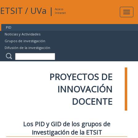
ETSIT
/
UVa
|
Acceso
Expan
Intranet
naveg
PID
Noticias y Actividades
Grupos de investigación
Difusión de la investigación
PROYECTOS DE
INNOVACIÓN
DOCENTE
Los PID y GID de los grupos de
investigación de la ETSIT