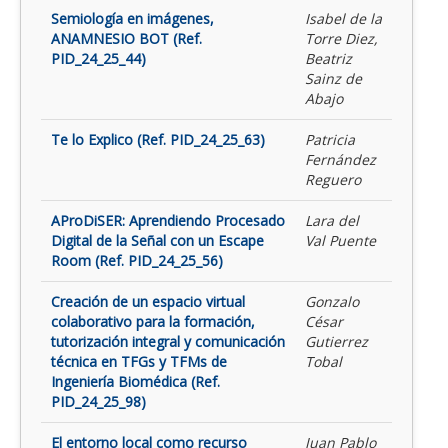
Semiología en imágenes,
Isabel de la
ANAMNESIO BOT (Ref.
Torre Diez,
PID_24_25_44)
Beatriz
Sainz de
Abajo
Te lo Explico (Ref. PID_24_25_63)
Patricia
Fernández
Reguero
AProDiSER: Aprendiendo Procesado
Lara del
Digital de la Señal con un Escape
Val Puente
Room (Ref. PID_24_25_56)
Creación de un espacio virtual
Gonzalo
colaborativo para la formación,
César
tutorización integral y comunicación
Gutierrez
técnica en TFGs y TFMs de
Tobal
Ingeniería Biomédica (Ref.
PID_24_25_98)
El entorno local como recurso
Juan Pablo