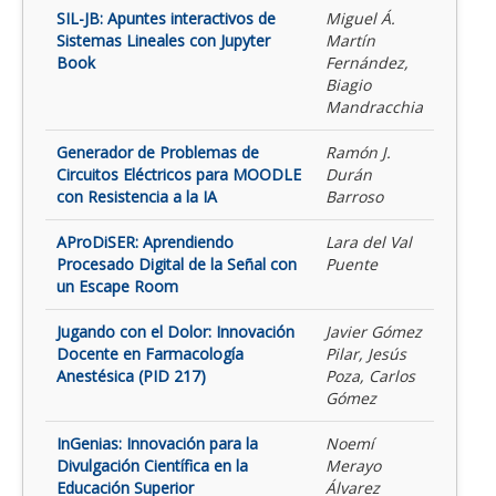
SIL-JB: Apuntes interactivos de
Miguel Á.
Sistemas Lineales con Jupyter
Martín
Book
Fernández,
Biagio
Mandracchia
Generador de Problemas de
Ramón J.
Circuitos Eléctricos para MOODLE
Durán
con Resistencia a la IA
Barroso
AProDiSER: Aprendiendo
Lara del Val
Procesado Digital de la Señal con
Puente
un Escape Room
Jugando con el Dolor: Innovación
Javier Gómez
Docente en Farmacología
Pilar, Jesús
Anestésica (PID 217)
Poza, Carlos
Gómez
InGenias: Innovación para la
Noemí
Divulgación Científica en la
Merayo
Educación Superior
Álvarez