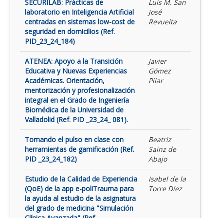
SECURILAB: Prácticas de
Luis M. San
laboratorio en Inteligencia Artificial
José
centradas en sistemas low-cost de
Revuelta
seguridad en domicilios (Ref.
PID_23_24_184)
ATENEA: Apoyo a la Transición
Javier
Educativa y Nuevas Experiencias
Gómez
Académicas. Orientación,
Pilar
mentorización y profesionalización
integral en el Grado de Ingeniería
Biomédica de la Universidad de
Valladolid (Ref. PID _23_24_ 081).
Tomando el pulso en clase con
Beatriz
herramientas de gamificación (Ref.
Sainz de
PID _23_24_182)
Abajo
Estudio de la Calidad de Experiencia
Isabel de la
(QoE) de la app e-poliTrauma para
Torre Díez
la ayuda al estudio de la asignatura
del grado de medicina "Simulación
Clínica Avanzada" (Ref.