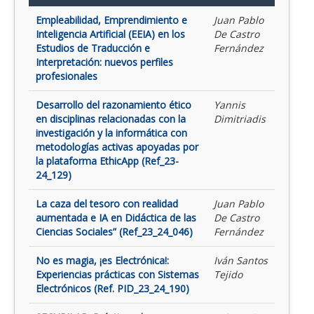
Empleabilidad, Emprendimiento e
Juan Pablo
Inteligencia Artificial (EEIA) en los
De Castro
Estudios de Traducción e
Fernández
Interpretación: nuevos perfiles
profesionales
Desarrollo del razonamiento ético
Yannis
en disciplinas relacionadas con la
Dimitriadis
investigación y la informática con
metodologías activas apoyadas por
la plataforma EthicApp (Ref_23-
24_129)
La caza del tesoro con realidad
Juan Pablo
aumentada e IA en Didáctica de las
De Castro
Ciencias Sociales” (Ref_23_24_046)
Fernández
No es magia, ¡es Electrónica!:
Iván Santos
Experiencias prácticas con Sistemas
Tejido
Electrónicos (Ref. PID_23_24_190)