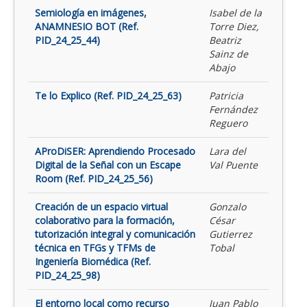
Semiología en imágenes,
Isabel de la
ANAMNESIO BOT (Ref.
Torre Diez,
PID_24_25_44)
Beatriz
Sainz de
Abajo
Te lo Explico (Ref. PID_24_25_63)
Patricia
Fernández
Reguero
AProDiSER: Aprendiendo Procesado
Lara del
Digital de la Señal con un Escape
Val Puente
Room (Ref. PID_24_25_56)
Creación de un espacio virtual
Gonzalo
colaborativo para la formación,
César
tutorización integral y comunicación
Gutierrez
técnica en TFGs y TFMs de
Tobal
Ingeniería Biomédica (Ref.
PID_24_25_98)
El entorno local como recurso
Juan Pablo