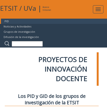
ETSIT
/
UVa
|
Acceso
Expan
Intranet
naveg
PID
Noticias y Actividades
Grupos de investigación
Difusión de la investigación
PROYECTOS DE
INNOVACIÓN
DOCENTE
Los PID y GID de los grupos de
investigación de la ETSIT