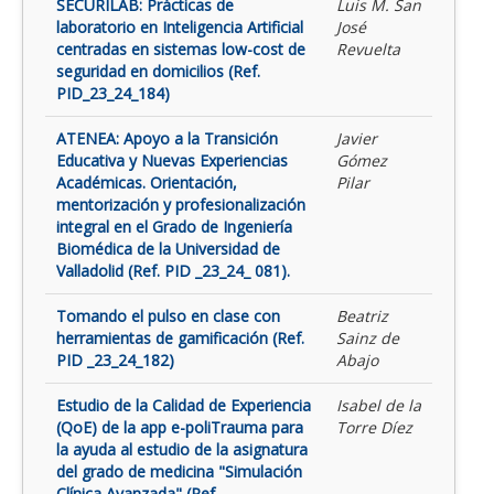
SECURILAB: Prácticas de
Luis M. San
laboratorio en Inteligencia Artificial
José
centradas en sistemas low-cost de
Revuelta
seguridad en domicilios (Ref.
PID_23_24_184)
ATENEA: Apoyo a la Transición
Javier
Educativa y Nuevas Experiencias
Gómez
Académicas. Orientación,
Pilar
mentorización y profesionalización
integral en el Grado de Ingeniería
Biomédica de la Universidad de
Valladolid (Ref. PID _23_24_ 081).
Tomando el pulso en clase con
Beatriz
herramientas de gamificación (Ref.
Sainz de
PID _23_24_182)
Abajo
Estudio de la Calidad de Experiencia
Isabel de la
(QoE) de la app e-poliTrauma para
Torre Díez
la ayuda al estudio de la asignatura
del grado de medicina "Simulación
Clínica Avanzada" (Ref.