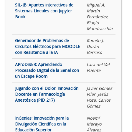
SIL-JB: Apuntes interactivos de
Miguel Á.
Sistemas Lineales con Jupyter
Martín
Book
Fernández,
Biagio
Mandracchia
Generador de Problemas de
Ramón J.
Circuitos Eléctricos para MOODLE
Durán
con Resistencia a la IA
Barroso
AProDiSER: Aprendiendo
Lara del Val
Procesado Digital de la Señal con
Puente
un Escape Room
Jugando con el Dolor: Innovación
Javier Gómez
Docente en Farmacología
Pilar, Jesús
Anestésica (PID 217)
Poza, Carlos
Gómez
InGenias: Innovación para la
Noemí
Divulgación Científica en la
Merayo
Educación Superior
Álvarez