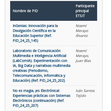
Participante
Nombre de PID
principal
ETSIT
InGenias: Innovación para la
Noemí
Divulgación Científica en la
Merayo
Educación Superior (Ref.
Álvarez
PID_24_25_145)
Laboratorio de Comunicación
Noemí
Multimedia e Inteligencia Artificial
Merayo,
(LabComIA). Experimentación con
Juan Blas
IA, Big Data y narrativas multimedia
creativas (Periodismo,
Telecomunicación, Informática y
Educación) (Ref. PID_24_25_202)
No es magia, ¡es Electrónica!:
Iván Santos
Experiencias prácticas con Sistemas
Tejido
Electrónicos (continuación) (Ref.
PID_24_25_207)