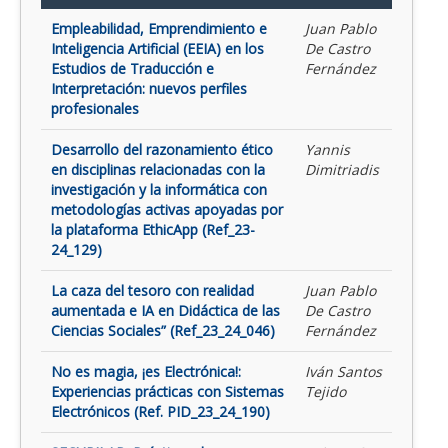
Empleabilidad, Emprendimiento e
Juan Pablo
Inteligencia Artificial (EEIA) en los
De Castro
Estudios de Traducción e
Fernández
Interpretación: nuevos perfiles
profesionales
Desarrollo del razonamiento ético
Yannis
en disciplinas relacionadas con la
Dimitriadis
investigación y la informática con
metodologías activas apoyadas por
la plataforma EthicApp (Ref_23-
24_129)
La caza del tesoro con realidad
Juan Pablo
aumentada e IA en Didáctica de las
De Castro
Ciencias Sociales” (Ref_23_24_046)
Fernández
No es magia, ¡es Electrónica!:
Iván Santos
Experiencias prácticas con Sistemas
Tejido
Electrónicos (Ref. PID_23_24_190)