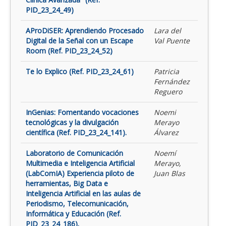
PID_23_24_49)
AProDiSER: Aprendiendo Procesado
Lara del
Digital de la Señal con un Escape
Val Puente
Room (Ref. PID_23_24_52)
Te lo Explico (Ref. PID_23_24_61)
Patricia
Fernández
Reguero
InGenias: Fomentando vocaciones
Noemi
tecnológicas y la divulgación
Merayo
científica (Ref. PID_23_24_141).
Álvarez
Laboratorio de Comunicación
Noemí
Multimedia e Inteligencia Artificial
Merayo,
(LabComIA) Experiencia piloto de
Juan Blas
herramientas, Big Data e
Inteligencia Artificial en las aulas de
Periodismo, Telecomunicación,
Informática y Educación (Ref.
PID_23_24_186).