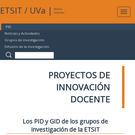
ETSIT
/
UVa
|
Acceso
Expan
Intranet
naveg
PID
Noticias y Actividades
Grupos de investigación
Difusión de la investigación
PROYECTOS DE
INNOVACIÓN
DOCENTE
Los PID y GID de los grupos de
investigación de la ETSIT