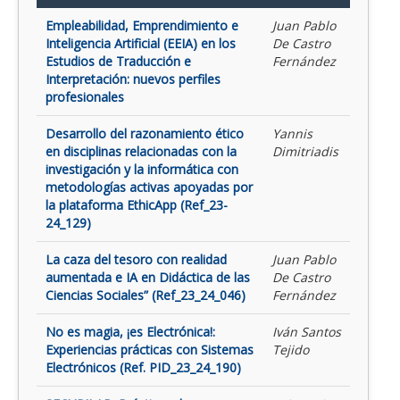
Empleabilidad, Emprendimiento e
Juan Pablo
Inteligencia Artificial (EEIA) en los
De Castro
Estudios de Traducción e
Fernández
Interpretación: nuevos perfiles
profesionales
Desarrollo del razonamiento ético
Yannis
en disciplinas relacionadas con la
Dimitriadis
investigación y la informática con
metodologías activas apoyadas por
la plataforma EthicApp (Ref_23-
24_129)
La caza del tesoro con realidad
Juan Pablo
aumentada e IA en Didáctica de las
De Castro
Ciencias Sociales” (Ref_23_24_046)
Fernández
No es magia, ¡es Electrónica!:
Iván Santos
Experiencias prácticas con Sistemas
Tejido
Electrónicos (Ref. PID_23_24_190)