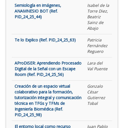
Semiología en imágenes,
Isabel de la
ANAMNESIO BOT (Ref.
Torre Diez,
PID_24_25_44)
Beatriz
Sainz de
Abajo
Te lo Explico (Ref. PID_24_25_63)
Patricia
Fernández
Reguero
AProDiSER: Aprendiendo Procesado
Lara del
Digital de la Señal con un Escape
Val Puente
Room (Ref. PID_24_25_56)
Creación de un espacio virtual
Gonzalo
colaborativo para la formación,
César
tutorización integral y comunicación
Gutierrez
técnica en TFGs y TFMs de
Tobal
Ingeniería Biomédica (Ref.
PID_24_25_98)
El entorno local como recurso
Juan Pablo