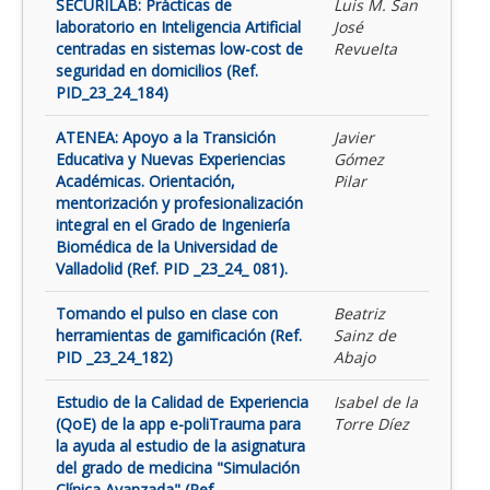
SECURILAB: Prácticas de
Luis M. San
laboratorio en Inteligencia Artificial
José
centradas en sistemas low-cost de
Revuelta
seguridad en domicilios (Ref.
PID_23_24_184)
ATENEA: Apoyo a la Transición
Javier
Educativa y Nuevas Experiencias
Gómez
Académicas. Orientación,
Pilar
mentorización y profesionalización
integral en el Grado de Ingeniería
Biomédica de la Universidad de
Valladolid (Ref. PID _23_24_ 081).
Tomando el pulso en clase con
Beatriz
herramientas de gamificación (Ref.
Sainz de
PID _23_24_182)
Abajo
Estudio de la Calidad de Experiencia
Isabel de la
(QoE) de la app e-poliTrauma para
Torre Díez
la ayuda al estudio de la asignatura
del grado de medicina "Simulación
Clínica Avanzada" (Ref.