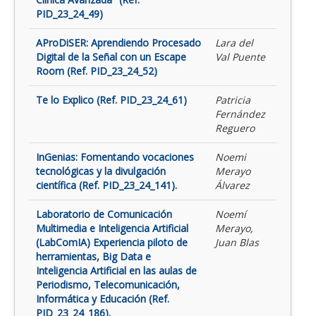
PID_23_24_49)
AProDiSER: Aprendiendo Procesado
Lara del
Digital de la Señal con un Escape
Val Puente
Room (Ref. PID_23_24_52)
Te lo Explico (Ref. PID_23_24_61)
Patricia
Fernández
Reguero
InGenias: Fomentando vocaciones
Noemi
tecnológicas y la divulgación
Merayo
científica (Ref. PID_23_24_141).
Álvarez
Laboratorio de Comunicación
Noemí
Multimedia e Inteligencia Artificial
Merayo,
(LabComIA) Experiencia piloto de
Juan Blas
herramientas, Big Data e
Inteligencia Artificial en las aulas de
Periodismo, Telecomunicación,
Informática y Educación (Ref.
PID_23_24_186).