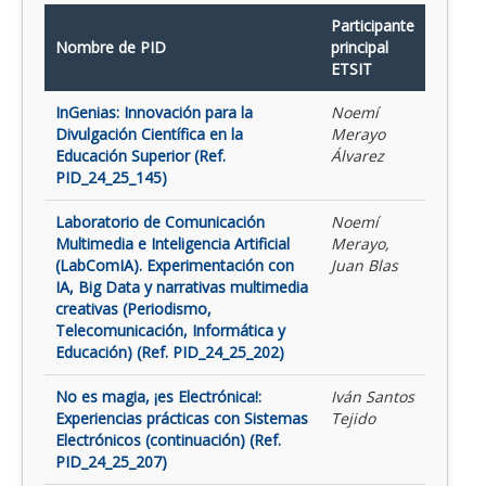
Participante
Nombre de PID
principal
ETSIT
InGenias: Innovación para la
Noemí
Divulgación Científica en la
Merayo
Educación Superior (Ref.
Álvarez
PID_24_25_145)
Laboratorio de Comunicación
Noemí
Multimedia e Inteligencia Artificial
Merayo,
(LabComIA). Experimentación con
Juan Blas
IA, Big Data y narrativas multimedia
creativas (Periodismo,
Telecomunicación, Informática y
Educación) (Ref. PID_24_25_202)
No es magia, ¡es Electrónica!:
Iván Santos
Experiencias prácticas con Sistemas
Tejido
Electrónicos (continuación) (Ref.
PID_24_25_207)