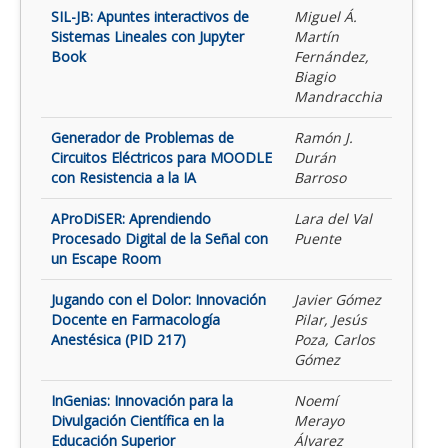
SIL-JB: Apuntes interactivos de
Miguel Á.
Sistemas Lineales con Jupyter
Martín
Book
Fernández,
Biagio
Mandracchia
Generador de Problemas de
Ramón J.
Circuitos Eléctricos para MOODLE
Durán
con Resistencia a la IA
Barroso
AProDiSER: Aprendiendo
Lara del Val
Procesado Digital de la Señal con
Puente
un Escape Room
Jugando con el Dolor: Innovación
Javier Gómez
Docente en Farmacología
Pilar, Jesús
Anestésica (PID 217)
Poza, Carlos
Gómez
InGenias: Innovación para la
Noemí
Divulgación Científica en la
Merayo
Educación Superior
Álvarez