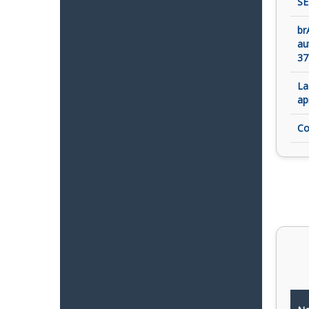
SE
br
au
37
La
ap
Co