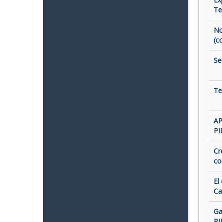
Te
No
(c
Se
Te
AP
PI
Cr
co
El
Ca
Ga
PI