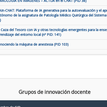
MIOLOGÍA EN IMÁGENES – ACTUA en el CHAT (PID 38)
AIn-CHAT: Plataforma de IA generativa para la autoevaluación y el ap
tónomo de la asignatura de Patología Médico Quirúrgica del Sistema
)
 Caza del Tesoro con IA y otras tecnologías emergentes para la ens
rendizaje del entorno local (nº PID: 141)
nociendo la máquina de anestesia (PID 103)
Grupos de innovación docente