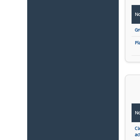
No
Gr
Pl
No
CI
ac