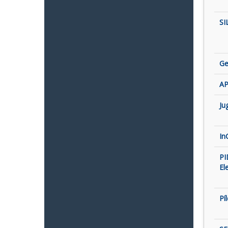
SI
Ge
AP
Ju
In
PI
El
Pí