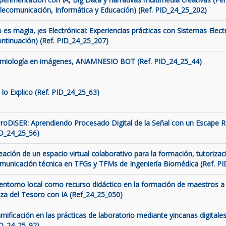
lecomunicación, Informática y Educación) (Ref. PID_24_25_202)
 es magia, ¡es Electrónica!: Experiencias prácticas con Sistemas Elect
ontinuación) (Ref. PID_24_25_207)
miología en imágenes, ANAMNESIO BOT (Ref. PID_24_25_44)
 lo Explico (Ref. PID_24_25_63)
roDiSER: Aprendiendo Procesado Digital de la Señal con un Escape 
D_24_25_56)
eación de un espacio virtual colaborativo para la formación, tutorizaci
municación técnica en TFGs y TFMs de Ingeniería Biomédica (Ref. P
 entorno local como recurso didáctico en la formación de maestros a 
za del Tesoro con IA (Ref_24_25_050)
mificación en las prácticas de laboratorio mediante yincanas digitales
D_24_25_92)