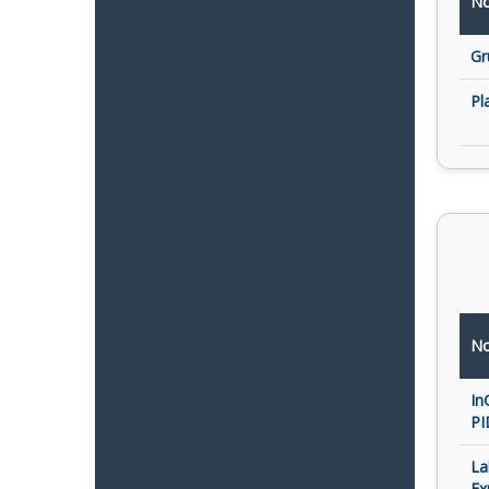
No
Gr
Pl
No
In
PI
La
Ex