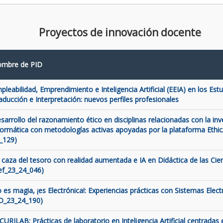
Proyectos de innovación docente
mbre de PID
pleabilidad, Emprendimiento e Inteligencia Artificial (EEIA) en los Est
aducción e Interpretación: nuevos perfiles profesionales
sarrollo del razonamiento ético en disciplinas relacionadas con la inve
formática con metodologías activas apoyadas por la plataforma Ethic
_129)
 caza del tesoro con realidad aumentada e IA en Didáctica de las Cien
ef_23_24_046)
 es magia, ¡es Electrónica!: Experiencias prácticas con Sistemas Elect
D_23_24_190)
CURILAB: Prácticas de laboratorio en Inteligencia Artificial centradas