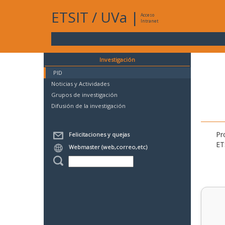
ETSIT
/
UVa
|
Acceso
Intranet
Investigación
PID
Noticias y Actividades
Grupos de investigación
Difusión de la investigación
Pr
Felicitaciones y quejas
ET
Webmaster (web,correo,etc)