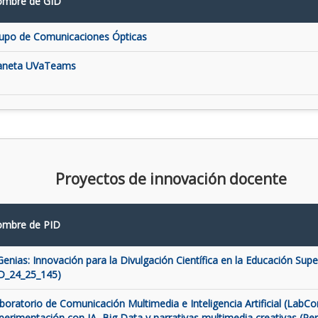
mbre de GID
upo de Comunicaciones Ópticas
aneta UVaTeams
Proyectos de innovación docente
mbre de PID
Genias: Innovación para la Divulgación Científica en la Educación Super
D_24_25_145)
boratorio de Comunicación Multimedia e Inteligencia Artificial (LabCo
perimentación con IA, Big Data y narrativas multimedia creativas (Pe