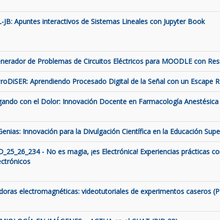
L-JB: Apuntes interactivos de Sistemas Lineales con Jupyter Book
nerador de Problemas de Circuitos Eléctricos para MOODLE con Resis
roDiSER: Aprendiendo Procesado Digital de la Señal con un Escape
gando con el Dolor: Innovación Docente en Farmacología Anestésica 
Genias: Innovación para la Divulgación Científica en la Educación Supe
D_25_26_234 - No es magia, ¡es Electrónica! Experiencias prácticas c
ectrónicos
ldoras electromagnéticas: videotutoriales de experimentos caseros (P