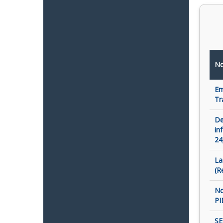
No
Em
Tr
De
in
24
La
(R
No
PI
SE