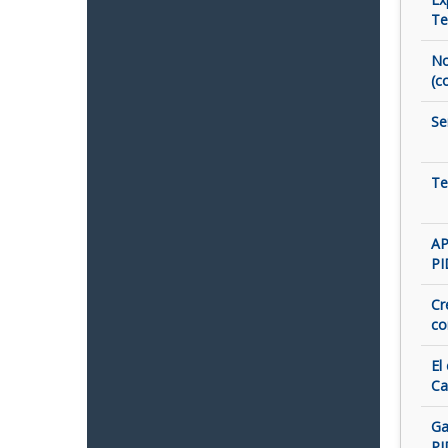
Te
No
(c
Se
Te
AP
PI
Cr
co
El
Ca
Ga
PI