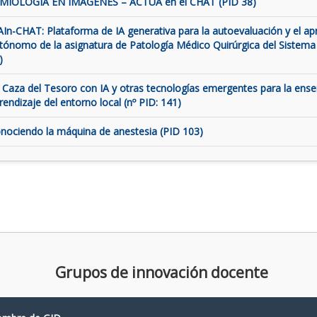
MIOLOGÍA EN IMÁGENES – ACTUA en el CHAT (PID 38)
AIn-CHAT: Plataforma de IA generativa para la autoevaluación y el ap
tónomo de la asignatura de Patología Médico Quirúrgica del Sistema
)
 Caza del Tesoro con IA y otras tecnologías emergentes para la ens
rendizaje del entorno local (nº PID: 141)
nociendo la máquina de anestesia (PID 103)
Grupos de innovación docente