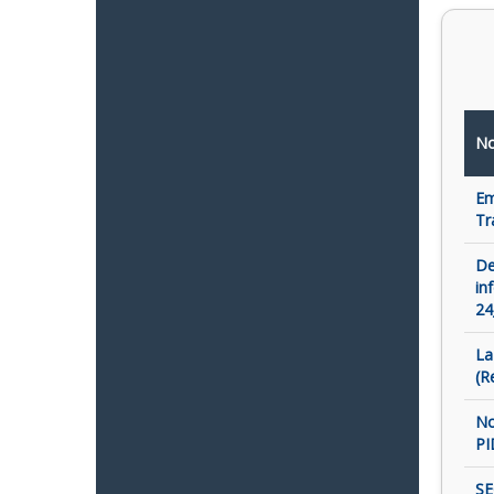
No
Em
Tr
De
in
24
La
(R
No
PI
SE