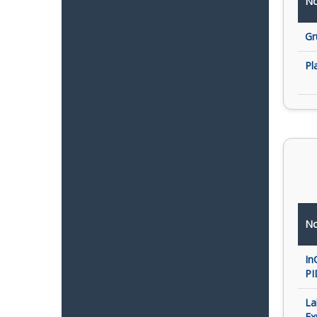
No
Gr
Pl
No
In
PI
La
Ex