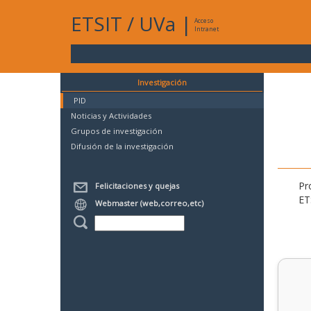
ETSIT
/
UVa
|
Acceso
Intranet
Investigación
PID
Noticias y Actividades
Grupos de investigación
Difusión de la investigación
Pr
Felicitaciones y quejas
ET
Webmaster (web,correo,etc)