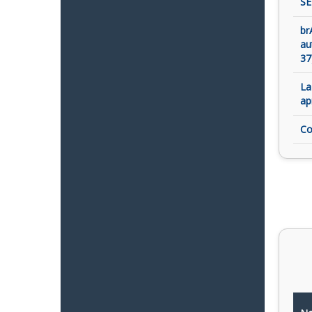
SE
br
au
37
La
ap
Co