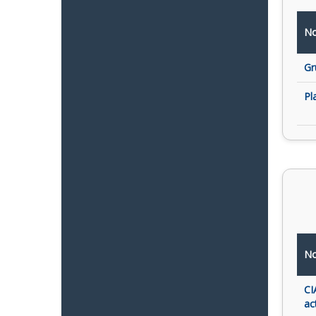
No
Gr
Pl
No
CI
ac