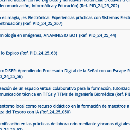
lecomunicación, Informática y Educación) (Ref. PID_24_25_202)
 es magia, ¡es Electrónica!: Experiencias prácticas con Sistemas Elect
ontinuación) (Ref. PID_24_25_207)
miología en imágenes, ANAMNESIO BOT (Ref. PID_24_25_44)
 lo Explico (Ref. PID_24_25_63)
roDiSER: Aprendiendo Procesado Digital de la Señal con un Escape 
D_24_25_56)
eación de un espacio virtual colaborativo para la formación, tutorizaci
municación técnica en TFGs y TFMs de Ingeniería Biomédica (Ref. P
 entorno local como recurso didáctico en la formación de maestros a 
za del Tesoro con IA (Ref_24_25_050)
mificación en las prácticas de laboratorio mediante yincanas digitales
D_24_25_92)