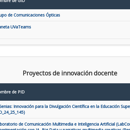
mbre de GID
upo de Comunicaciones Ópticas
aneta UVaTeams
Proyectos de innovación docente
mbre de PID
Genias: Innovación para la Divulgación Científica en la Educación Super
D_24_25_145)
boratorio de Comunicación Multimedia e Inteligencia Artificial (LabCo
perimentación con IA, Big Data y narrativas multimedia creativas (Pe