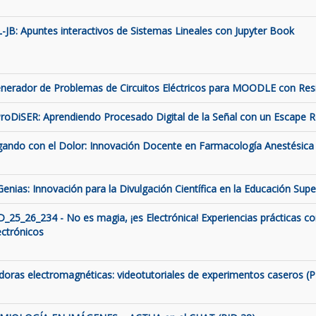
L-JB: Apuntes interactivos de Sistemas Lineales con Jupyter Book
nerador de Problemas de Circuitos Eléctricos para MOODLE con Resis
roDiSER: Aprendiendo Procesado Digital de la Señal con un Escape
gando con el Dolor: Innovación Docente en Farmacología Anestésica 
Genias: Innovación para la Divulgación Científica en la Educación Supe
D_25_26_234 - No es magia, ¡es Electrónica! Experiencias prácticas c
ectrónicos
ldoras electromagnéticas: videotutoriales de experimentos caseros (P