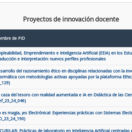
Proyectos de innovación docente
mbre de PID
pleabilidad, Emprendimiento e Inteligencia Artificial (EEIA) en los Est
aducción e Interpretación: nuevos perfiles profesionales
sarrollo del razonamiento ético en disciplinas relacionadas con la inve
formática con metodologías activas apoyadas por la plataforma Ethic
_129)
 caza del tesoro con realidad aumentada e IA en Didáctica de las Cien
ef_23_24_046)
 es magia, ¡es Electrónica!: Experiencias prácticas con Sistemas Elect
D_23_24_190)
CURILAB: Prácticas de laboratorio en Inteligencia Artificial centradas