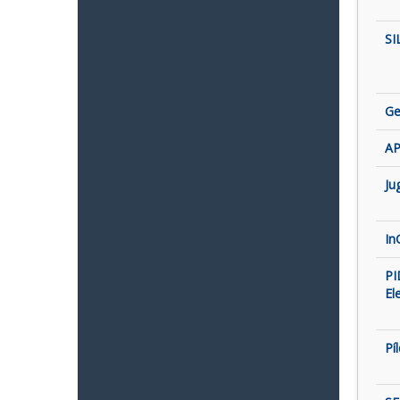
SI
Ge
AP
Ju
In
PI
El
Pí