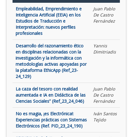
Empleabilidad, Emprendimiento e
Juan Pablo
Inteligencia Artificial (EEIA) en los
De Castro
Estudios de Traducción e
Fernández
Interpretación: nuevos perfiles
profesionales
Desarrollo del razonamiento ético
Yannis
en disciplinas relacionadas con la
Dimitriadis
investigación y la informática con
metodologías activas apoyadas por
la plataforma EthicApp (Ref_23-
24_129)
La caza del tesoro con realidad
Juan Pablo
aumentada e IA en Didáctica de las
De Castro
Ciencias Sociales” (Ref_23_24_046)
Fernández
No es magia, ¡es Electrónica!:
Iván Santos
Experiencias prácticas con Sistemas
Tejido
Electrónicos (Ref. PID_23_24_190)