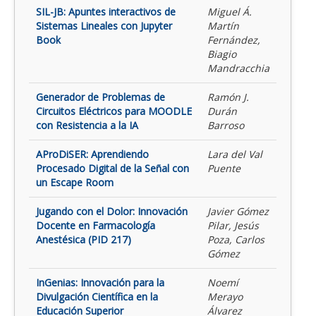
SIL-JB: Apuntes interactivos de
Miguel Á.
Sistemas Lineales con Jupyter
Martín
Book
Fernández,
Biagio
Mandracchia
Generador de Problemas de
Ramón J.
Circuitos Eléctricos para MOODLE
Durán
con Resistencia a la IA
Barroso
AProDiSER: Aprendiendo
Lara del Val
Procesado Digital de la Señal con
Puente
un Escape Room
Jugando con el Dolor: Innovación
Javier Gómez
Docente en Farmacología
Pilar, Jesús
Anestésica (PID 217)
Poza, Carlos
Gómez
InGenias: Innovación para la
Noemí
Divulgación Científica en la
Merayo
Educación Superior
Álvarez