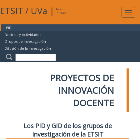
ETSIT
/
UVa
|
Acceso
Expan
Intranet
naveg
PID
Noticias y Actividades
Grupos de investigación
Difusión de la investigación
PROYECTOS DE
INNOVACIÓN
DOCENTE
Los PID y GID de los grupos de
investigación de la ETSIT