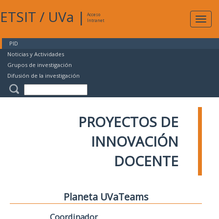
ETSIT
/
UVa
|
Acceso
Expan
Intranet
naveg
PID
Noticias y Actividades
Grupos de investigación
Difusión de la investigación
PROYECTOS DE
INNOVACIÓN
DOCENTE
Planeta UVaTeams
Coordinador