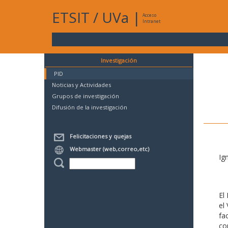
ETSIT
/
UVa
|
Acceso
Intranet
Investigación
PID
Noticias y Actividades
Grupos de investigación
Difusión de la investigación
Felicitaciones y quejas
Webmaster (web,correo,etc)
Ig
El
el
fa
co