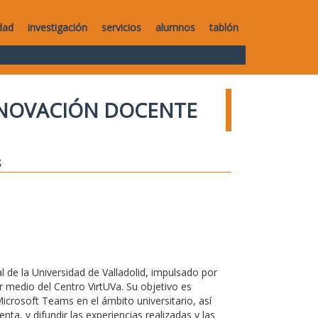
dad
investigación
servicios
alumnos
tablón
NNOVACIÓN DOCENTE
s
 de la Universidad de Valladolid, impulsado por
r medio del Centro VirtUVa. Su objetivo es
Microsoft Teams en el ámbito universitario, así
a, y difundir las experiencias realizadas y las