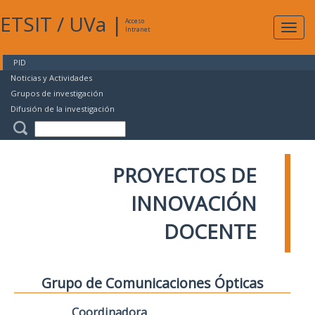
ETSIT
/
UVa
|
Acceso
Expan
Intranet
naveg
PID
Noticias y Actividades
Grupos de investigación
Difusión de la investigación
PROYECTOS DE
INNOVACIÓN
DOCENTE
Grupo de Comunicaciones Ópticas
Coordinadora