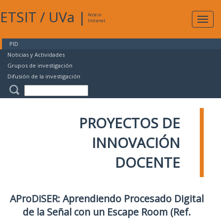
ETSIT
/
UVa
|
Acceso
Expan
Intranet
naveg
PID
Noticias y Actividades
Grupos de investigación
Difusión de la investigación
PROYECTOS DE
INNOVACIÓN
DOCENTE
AProDiSER: Aprendiendo Procesado Digital
de la Señal con un Escape Room (Ref.