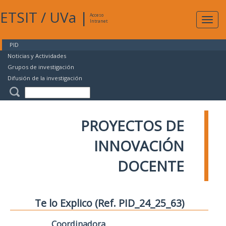
ETSIT
/
UVa
|
Acceso
Expan
Intranet
naveg
PID
Noticias y Actividades
Grupos de investigación
Difusión de la investigación
PROYECTOS DE
INNOVACIÓN
DOCENTE
Te lo Explico (Ref. PID_24_25_63)
Coordinadora