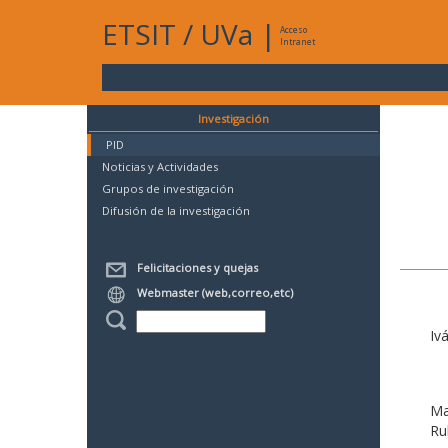
ETSIT
/
UVa
|
Acceso
Intranet
Investigación
PID
Noticias y Actividades
Grupos de investigación
Difusión de la investigación
Felicitaciones y quejas
Webmaster (web,correo,etc)
Iv
Ma
Ru