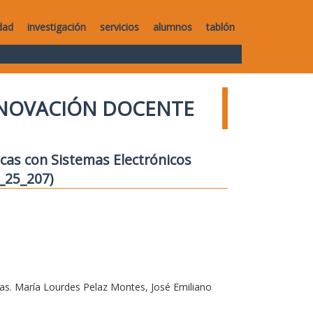
dad
investigación
servicios
alumnos
tablón
NNOVACIÓN DOCENTE
ticas con Sistemas Electrónicos
4_25_207)
as. María Lourdes Pelaz Montes, José Emiliano