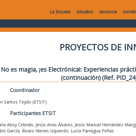
La Escuela
estudios
docencia
movili
PROYECTOS DE I
No es magia, ¡es Electrónica!: Experiencias prác
(continuación) (Ref. PID_2
Coordinador
án Santos Tejido (ETSIT)
Participantes ETSIT
ría Aboy Cebrián, Jesús Arias Álvarez, Jesús Manuel Hernández Mang
bio García, Álvaro Nieves Izquierdo, Lucía Paniagua Peñas