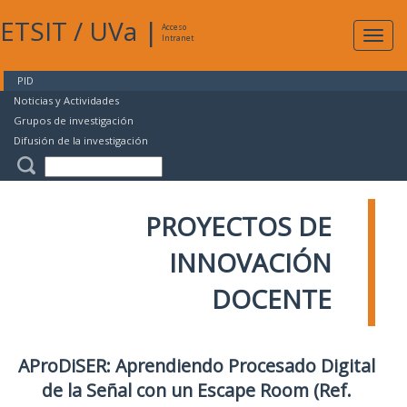
ETSIT
/
UVa
|
Acceso
Expan
Intranet
naveg
PID
Noticias y Actividades
Grupos de investigación
Difusión de la investigación
PROYECTOS DE
INNOVACIÓN
DOCENTE
AProDiSER: Aprendiendo Procesado Digital
de la Señal con un Escape Room (Ref.