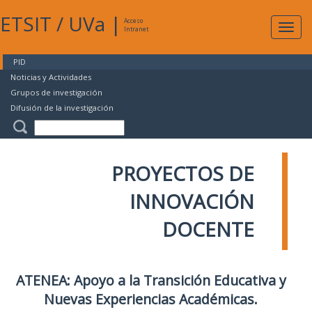
ETSIT
/
UVa
|
Acceso
Expan
Intranet
naveg
PID
Noticias y Actividades
Grupos de investigación
Difusión de la investigación
PROYECTOS DE
INNOVACIÓN
DOCENTE
ATENEA: Apoyo a la Transición Educativa y
Nuevas Experiencias Académicas.