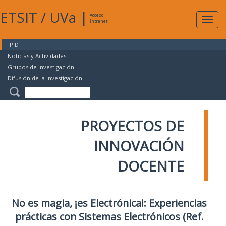
ETSIT
/
UVa
|
Acceso
Expan
Intranet
naveg
PID
Noticias y Actividades
Grupos de investigación
Difusión de la investigación
PROYECTOS DE
INNOVACIÓN
DOCENTE
No es magia, ¡es Electrónica!: Experiencias
prácticas con Sistemas Electrónicos (Ref.