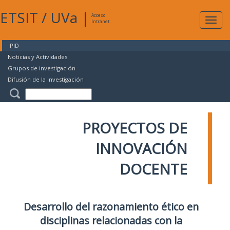
ETSIT
/
UVa
|
Acceso
Expan
Intranet
naveg
PID
Noticias y Actividades
Grupos de investigación
Difusión de la investigación
PROYECTOS DE
INNOVACIÓN
DOCENTE
Desarrollo del razonamiento ético en
disciplinas relacionadas con la