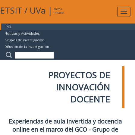
ETSIT
/
UVa
|
Acceso
Expan
Intranet
naveg
PID
Noticias y Actividades
Grupos de investigación
Difusión de la investigación
PROYECTOS DE
INNOVACIÓN
DOCENTE
Experiencias de aula invertida y docencia
online en el marco del GCO - Grupo de