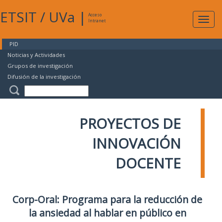
ETSIT
/
UVa
|
Acceso
Expan
Intranet
naveg
PID
Noticias y Actividades
Grupos de investigación
Difusión de la investigación
PROYECTOS DE
INNOVACIÓN
DOCENTE
Corp-Oral: Programa para la reducción de
la ansiedad al hablar en público en