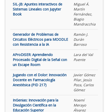
SIL-JB: Apuntes interactivos de
Miguel Á.
Sistemas Lineales con Jupyter
Martín
Book
Fernández,
Biagio
Mandracchia
Generador de Problemas de
Ramón J.
Circuitos Eléctricos para MOODLE
Durán
con Resistencia a la IA
Barroso
AProDiSER: Aprendiendo
Lara del Val
Procesado Digital de la Señal con
Puente
un Escape Room
Jugando con el Dolor: Innovación
Javier Gómez
Docente en Farmacología
Pilar, Jesús
Anestésica (PID 217)
Poza, Carlos
Gómez
InGenias: Innovación para la
Noemí
Divulgación Científica en la
Merayo
Educación Superior
Álvarez