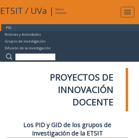
ETSIT
/
UVa
|
Acceso
Expan
Intranet
naveg
PID
Noticias y Actividades
Grupos de investigación
Difusión de la investigación
PROYECTOS DE
INNOVACIÓN
DOCENTE
Los PID y GID de los grupos de
investigación de la ETSIT