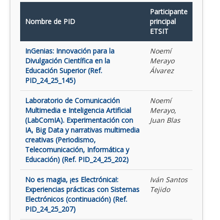
Participante
Nombre de PID
principal
ETSIT
InGenias: Innovación para la
Noemí
Divulgación Científica en la
Merayo
Educación Superior (Ref.
Álvarez
PID_24_25_145)
Laboratorio de Comunicación
Noemí
Multimedia e Inteligencia Artificial
Merayo,
(LabComIA). Experimentación con
Juan Blas
IA, Big Data y narrativas multimedia
creativas (Periodismo,
Telecomunicación, Informática y
Educación) (Ref. PID_24_25_202)
No es magia, ¡es Electrónica!:
Iván Santos
Experiencias prácticas con Sistemas
Tejido
Electrónicos (continuación) (Ref.
PID_24_25_207)