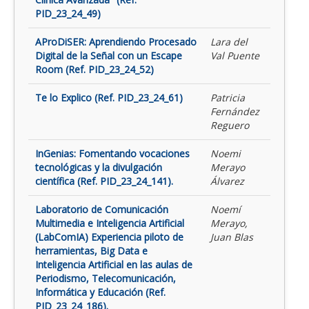
PID_23_24_49)
AProDiSER: Aprendiendo Procesado
Lara del
Digital de la Señal con un Escape
Val Puente
Room (Ref. PID_23_24_52)
Te lo Explico (Ref. PID_23_24_61)
Patricia
Fernández
Reguero
InGenias: Fomentando vocaciones
Noemi
tecnológicas y la divulgación
Merayo
científica (Ref. PID_23_24_141).
Álvarez
Laboratorio de Comunicación
Noemí
Multimedia e Inteligencia Artificial
Merayo,
(LabComIA) Experiencia piloto de
Juan Blas
herramientas, Big Data e
Inteligencia Artificial en las aulas de
Periodismo, Telecomunicación,
Informática y Educación (Ref.
PID_23_24_186).