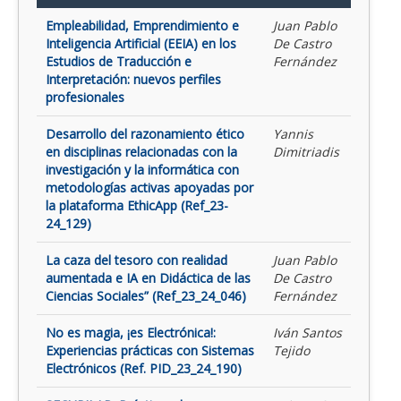
Empleabilidad, Emprendimiento e
Juan Pablo
Inteligencia Artificial (EEIA) en los
De Castro
Estudios de Traducción e
Fernández
Interpretación: nuevos perfiles
profesionales
Desarrollo del razonamiento ético
Yannis
en disciplinas relacionadas con la
Dimitriadis
investigación y la informática con
metodologías activas apoyadas por
la plataforma EthicApp (Ref_23-
24_129)
La caza del tesoro con realidad
Juan Pablo
aumentada e IA en Didáctica de las
De Castro
Ciencias Sociales” (Ref_23_24_046)
Fernández
No es magia, ¡es Electrónica!:
Iván Santos
Experiencias prácticas con Sistemas
Tejido
Electrónicos (Ref. PID_23_24_190)