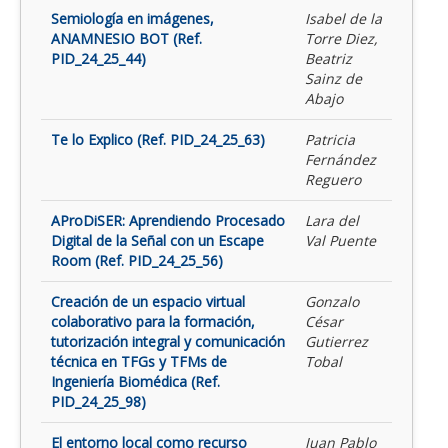
Semiología en imágenes,
Isabel de la
ANAMNESIO BOT (Ref.
Torre Diez,
PID_24_25_44)
Beatriz
Sainz de
Abajo
Te lo Explico (Ref. PID_24_25_63)
Patricia
Fernández
Reguero
AProDiSER: Aprendiendo Procesado
Lara del
Digital de la Señal con un Escape
Val Puente
Room (Ref. PID_24_25_56)
Creación de un espacio virtual
Gonzalo
colaborativo para la formación,
César
tutorización integral y comunicación
Gutierrez
técnica en TFGs y TFMs de
Tobal
Ingeniería Biomédica (Ref.
PID_24_25_98)
El entorno local como recurso
Juan Pablo