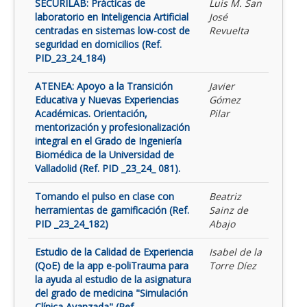
SECURILAB: Prácticas de
Luis M. San
laboratorio en Inteligencia Artificial
José
centradas en sistemas low-cost de
Revuelta
seguridad en domicilios (Ref.
PID_23_24_184)
ATENEA: Apoyo a la Transición
Javier
Educativa y Nuevas Experiencias
Gómez
Académicas. Orientación,
Pilar
mentorización y profesionalización
integral en el Grado de Ingeniería
Biomédica de la Universidad de
Valladolid (Ref. PID _23_24_ 081).
Tomando el pulso en clase con
Beatriz
herramientas de gamificación (Ref.
Sainz de
PID _23_24_182)
Abajo
Estudio de la Calidad de Experiencia
Isabel de la
(QoE) de la app e-poliTrauma para
Torre Díez
la ayuda al estudio de la asignatura
del grado de medicina "Simulación
Clínica Avanzada" (Ref.