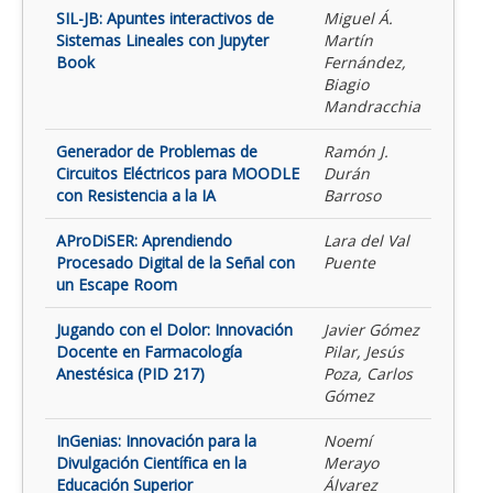
SIL-JB: Apuntes interactivos de
Miguel Á.
Sistemas Lineales con Jupyter
Martín
Book
Fernández,
Biagio
Mandracchia
Generador de Problemas de
Ramón J.
Circuitos Eléctricos para MOODLE
Durán
con Resistencia a la IA
Barroso
AProDiSER: Aprendiendo
Lara del Val
Procesado Digital de la Señal con
Puente
un Escape Room
Jugando con el Dolor: Innovación
Javier Gómez
Docente en Farmacología
Pilar, Jesús
Anestésica (PID 217)
Poza, Carlos
Gómez
InGenias: Innovación para la
Noemí
Divulgación Científica en la
Merayo
Educación Superior
Álvarez