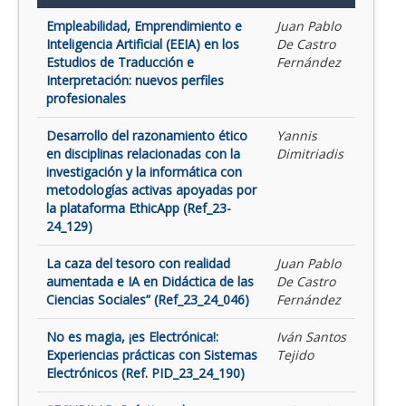
Empleabilidad, Emprendimiento e
Juan Pablo
Inteligencia Artificial (EEIA) en los
De Castro
Estudios de Traducción e
Fernández
Interpretación: nuevos perfiles
profesionales
Desarrollo del razonamiento ético
Yannis
en disciplinas relacionadas con la
Dimitriadis
investigación y la informática con
metodologías activas apoyadas por
la plataforma EthicApp (Ref_23-
24_129)
La caza del tesoro con realidad
Juan Pablo
aumentada e IA en Didáctica de las
De Castro
Ciencias Sociales” (Ref_23_24_046)
Fernández
No es magia, ¡es Electrónica!:
Iván Santos
Experiencias prácticas con Sistemas
Tejido
Electrónicos (Ref. PID_23_24_190)