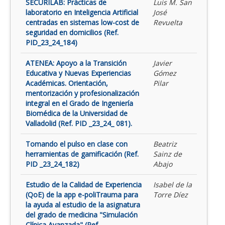
SECURILAB: Prácticas de
Luis M. San
laboratorio en Inteligencia Artificial
José
centradas en sistemas low-cost de
Revuelta
seguridad en domicilios (Ref.
PID_23_24_184)
ATENEA: Apoyo a la Transición
Javier
Educativa y Nuevas Experiencias
Gómez
Académicas. Orientación,
Pilar
mentorización y profesionalización
integral en el Grado de Ingeniería
Biomédica de la Universidad de
Valladolid (Ref. PID _23_24_ 081).
Tomando el pulso en clase con
Beatriz
herramientas de gamificación (Ref.
Sainz de
PID _23_24_182)
Abajo
Estudio de la Calidad de Experiencia
Isabel de la
(QoE) de la app e-poliTrauma para
Torre Díez
la ayuda al estudio de la asignatura
del grado de medicina "Simulación
Clínica Avanzada" (Ref.