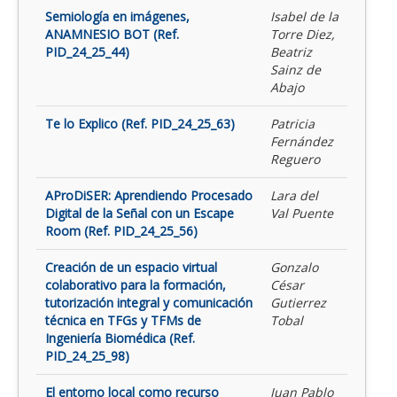
Semiología en imágenes,
Isabel de la
ANAMNESIO BOT (Ref.
Torre Diez,
PID_24_25_44)
Beatriz
Sainz de
Abajo
Te lo Explico (Ref. PID_24_25_63)
Patricia
Fernández
Reguero
AProDiSER: Aprendiendo Procesado
Lara del
Digital de la Señal con un Escape
Val Puente
Room (Ref. PID_24_25_56)
Creación de un espacio virtual
Gonzalo
colaborativo para la formación,
César
tutorización integral y comunicación
Gutierrez
técnica en TFGs y TFMs de
Tobal
Ingeniería Biomédica (Ref.
PID_24_25_98)
El entorno local como recurso
Juan Pablo