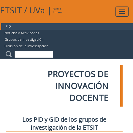
ETSIT
/
UVa
|
Acceso
Expan
Intranet
naveg
PID
Noticias y Actividades
Grupos de investigación
Difusión de la investigación
PROYECTOS DE
INNOVACIÓN
DOCENTE
Los PID y GID de los grupos de
investigación de la ETSIT