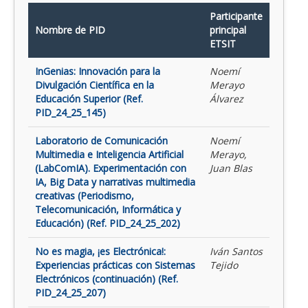
Participante
Nombre de PID
principal
ETSIT
InGenias: Innovación para la
Noemí
Divulgación Científica en la
Merayo
Educación Superior (Ref.
Álvarez
PID_24_25_145)
Laboratorio de Comunicación
Noemí
Multimedia e Inteligencia Artificial
Merayo,
(LabComIA). Experimentación con
Juan Blas
IA, Big Data y narrativas multimedia
creativas (Periodismo,
Telecomunicación, Informática y
Educación) (Ref. PID_24_25_202)
No es magia, ¡es Electrónica!:
Iván Santos
Experiencias prácticas con Sistemas
Tejido
Electrónicos (continuación) (Ref.
PID_24_25_207)