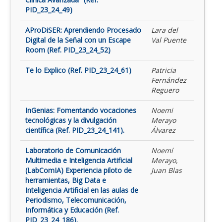
PID_23_24_49)
AProDiSER: Aprendiendo Procesado
Lara del
Digital de la Señal con un Escape
Val Puente
Room (Ref. PID_23_24_52)
Te lo Explico (Ref. PID_23_24_61)
Patricia
Fernández
Reguero
InGenias: Fomentando vocaciones
Noemi
tecnológicas y la divulgación
Merayo
científica (Ref. PID_23_24_141).
Álvarez
Laboratorio de Comunicación
Noemí
Multimedia e Inteligencia Artificial
Merayo,
(LabComIA) Experiencia piloto de
Juan Blas
herramientas, Big Data e
Inteligencia Artificial en las aulas de
Periodismo, Telecomunicación,
Informática y Educación (Ref.
PID_23_24_186).