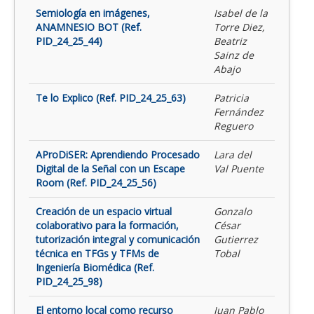
Semiología en imágenes,
Isabel de la
ANAMNESIO BOT (Ref.
Torre Diez,
PID_24_25_44)
Beatriz
Sainz de
Abajo
Te lo Explico (Ref. PID_24_25_63)
Patricia
Fernández
Reguero
AProDiSER: Aprendiendo Procesado
Lara del
Digital de la Señal con un Escape
Val Puente
Room (Ref. PID_24_25_56)
Creación de un espacio virtual
Gonzalo
colaborativo para la formación,
César
tutorización integral y comunicación
Gutierrez
técnica en TFGs y TFMs de
Tobal
Ingeniería Biomédica (Ref.
PID_24_25_98)
El entorno local como recurso
Juan Pablo