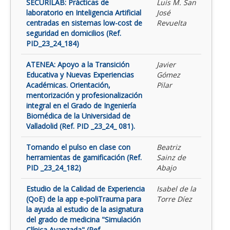
SECURILAB: Prácticas de
Luis M. San
laboratorio en Inteligencia Artificial
José
centradas en sistemas low-cost de
Revuelta
seguridad en domicilios (Ref.
PID_23_24_184)
ATENEA: Apoyo a la Transición
Javier
Educativa y Nuevas Experiencias
Gómez
Académicas. Orientación,
Pilar
mentorización y profesionalización
integral en el Grado de Ingeniería
Biomédica de la Universidad de
Valladolid (Ref. PID _23_24_ 081).
Tomando el pulso en clase con
Beatriz
herramientas de gamificación (Ref.
Sainz de
PID _23_24_182)
Abajo
Estudio de la Calidad de Experiencia
Isabel de la
(QoE) de la app e-poliTrauma para
Torre Díez
la ayuda al estudio de la asignatura
del grado de medicina "Simulación
Clínica Avanzada" (Ref.