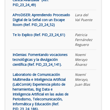
PID_23_24_49)
AProDiSER: Aprendiendo Procesado
Lara del
Digital de la Señal con un Escape
Val Puente
Room (Ref. PID_23_24_52)
Te lo Explico (Ref. PID_23_24_61)
Patricia
Fernández
Reguero
InGenias: Fomentando vocaciones
Noemi
tecnológicas y la divulgación
Merayo
científica (Ref. PID_23_24_141).
Álvarez
Laboratorio de Comunicación
Noemí
Multimedia e Inteligencia Artificial
Merayo,
(LabComIA) Experiencia piloto de
Juan Blas
herramientas, Big Data e
Inteligencia Artificial en las aulas de
Periodismo, Telecomunicación,
Informática y Educación (Ref.
PID_23_24_186).