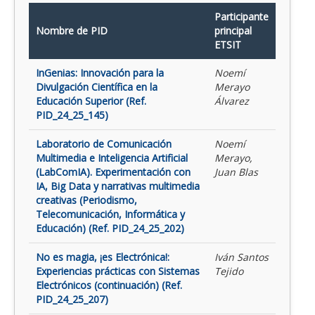
Participante
Nombre de PID
principal
ETSIT
InGenias: Innovación para la
Noemí
Divulgación Científica en la
Merayo
Educación Superior (Ref.
Álvarez
PID_24_25_145)
Laboratorio de Comunicación
Noemí
Multimedia e Inteligencia Artificial
Merayo,
(LabComIA). Experimentación con
Juan Blas
IA, Big Data y narrativas multimedia
creativas (Periodismo,
Telecomunicación, Informática y
Educación) (Ref. PID_24_25_202)
No es magia, ¡es Electrónica!:
Iván Santos
Experiencias prácticas con Sistemas
Tejido
Electrónicos (continuación) (Ref.
PID_24_25_207)