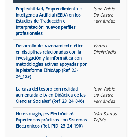
Empleabilidad, Emprendimiento e
Juan Pablo
Inteligencia Artificial (EEIA) en los
De Castro
Estudios de Traducción e
Fernández
Interpretación: nuevos perfiles
profesionales
Desarrollo del razonamiento ético
Yannis
en disciplinas relacionadas con la
Dimitriadis
investigación y la informática con
metodologías activas apoyadas por
la plataforma EthicApp (Ref_23-
24_129)
La caza del tesoro con realidad
Juan Pablo
aumentada e IA en Didáctica de las
De Castro
Ciencias Sociales” (Ref_23_24_046)
Fernández
No es magia, ¡es Electrónica!:
Iván Santos
Experiencias prácticas con Sistemas
Tejido
Electrónicos (Ref. PID_23_24_190)