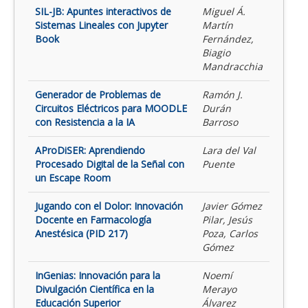
SIL-JB: Apuntes interactivos de
Miguel Á.
Sistemas Lineales con Jupyter
Martín
Book
Fernández,
Biagio
Mandracchia
Generador de Problemas de
Ramón J.
Circuitos Eléctricos para MOODLE
Durán
con Resistencia a la IA
Barroso
AProDiSER: Aprendiendo
Lara del Val
Procesado Digital de la Señal con
Puente
un Escape Room
Jugando con el Dolor: Innovación
Javier Gómez
Docente en Farmacología
Pilar, Jesús
Anestésica (PID 217)
Poza, Carlos
Gómez
InGenias: Innovación para la
Noemí
Divulgación Científica en la
Merayo
Educación Superior
Álvarez