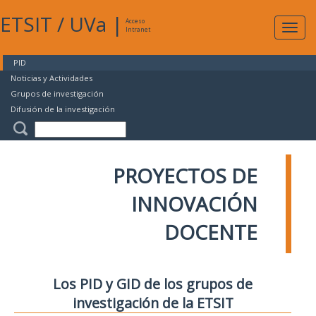
ETSIT
/
UVa
|
Acceso
Expan
Intranet
naveg
PID
Noticias y Actividades
Grupos de investigación
Difusión de la investigación
PROYECTOS DE
INNOVACIÓN
DOCENTE
Los PID y GID de los grupos de
investigación de la ETSIT