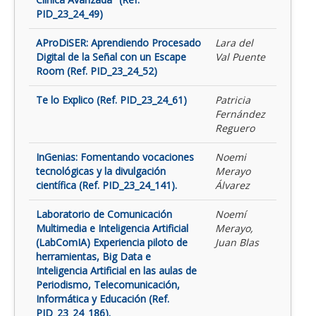
PID_23_24_49)
AProDiSER: Aprendiendo Procesado
Lara del
Digital de la Señal con un Escape
Val Puente
Room (Ref. PID_23_24_52)
Te lo Explico (Ref. PID_23_24_61)
Patricia
Fernández
Reguero
InGenias: Fomentando vocaciones
Noemi
tecnológicas y la divulgación
Merayo
científica (Ref. PID_23_24_141).
Álvarez
Laboratorio de Comunicación
Noemí
Multimedia e Inteligencia Artificial
Merayo,
(LabComIA) Experiencia piloto de
Juan Blas
herramientas, Big Data e
Inteligencia Artificial en las aulas de
Periodismo, Telecomunicación,
Informática y Educación (Ref.
PID_23_24_186).