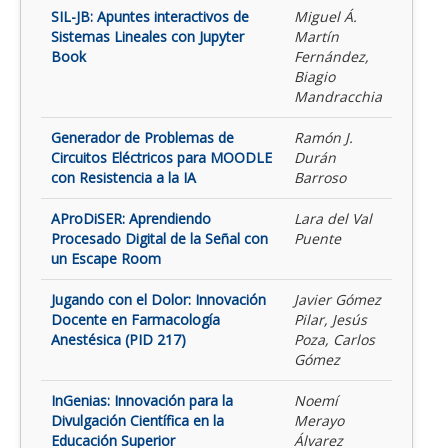
SIL-JB: Apuntes interactivos de
Miguel Á.
Sistemas Lineales con Jupyter
Martín
Book
Fernández,
Biagio
Mandracchia
Generador de Problemas de
Ramón J.
Circuitos Eléctricos para MOODLE
Durán
con Resistencia a la IA
Barroso
AProDiSER: Aprendiendo
Lara del Val
Procesado Digital de la Señal con
Puente
un Escape Room
Jugando con el Dolor: Innovación
Javier Gómez
Docente en Farmacología
Pilar, Jesús
Anestésica (PID 217)
Poza, Carlos
Gómez
InGenias: Innovación para la
Noemí
Divulgación Científica en la
Merayo
Educación Superior
Álvarez