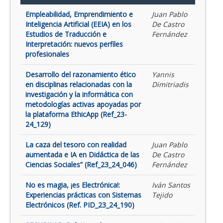
Empleabilidad, Emprendimiento e
Juan Pablo
Inteligencia Artificial (EEIA) en los
De Castro
Estudios de Traducción e
Fernández
Interpretación: nuevos perfiles
profesionales
Desarrollo del razonamiento ético
Yannis
en disciplinas relacionadas con la
Dimitriadis
investigación y la informática con
metodologías activas apoyadas por
la plataforma EthicApp (Ref_23-
24_129)
La caza del tesoro con realidad
Juan Pablo
aumentada e IA en Didáctica de las
De Castro
Ciencias Sociales” (Ref_23_24_046)
Fernández
No es magia, ¡es Electrónica!:
Iván Santos
Experiencias prácticas con Sistemas
Tejido
Electrónicos (Ref. PID_23_24_190)