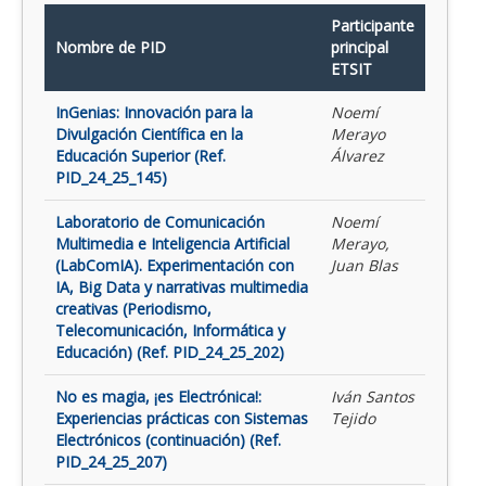
Participante
Nombre de PID
principal
ETSIT
InGenias: Innovación para la
Noemí
Divulgación Científica en la
Merayo
Educación Superior (Ref.
Álvarez
PID_24_25_145)
Laboratorio de Comunicación
Noemí
Multimedia e Inteligencia Artificial
Merayo,
(LabComIA). Experimentación con
Juan Blas
IA, Big Data y narrativas multimedia
creativas (Periodismo,
Telecomunicación, Informática y
Educación) (Ref. PID_24_25_202)
No es magia, ¡es Electrónica!:
Iván Santos
Experiencias prácticas con Sistemas
Tejido
Electrónicos (continuación) (Ref.
PID_24_25_207)