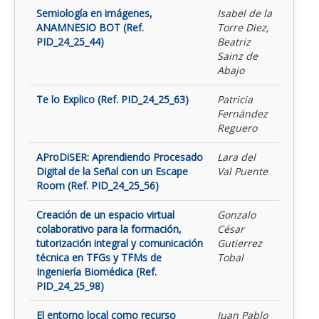
Semiología en imágenes,
Isabel de la
ANAMNESIO BOT (Ref.
Torre Diez,
PID_24_25_44)
Beatriz
Sainz de
Abajo
Te lo Explico (Ref. PID_24_25_63)
Patricia
Fernández
Reguero
AProDiSER: Aprendiendo Procesado
Lara del
Digital de la Señal con un Escape
Val Puente
Room (Ref. PID_24_25_56)
Creación de un espacio virtual
Gonzalo
colaborativo para la formación,
César
tutorización integral y comunicación
Gutierrez
técnica en TFGs y TFMs de
Tobal
Ingeniería Biomédica (Ref.
PID_24_25_98)
El entorno local como recurso
Juan Pablo