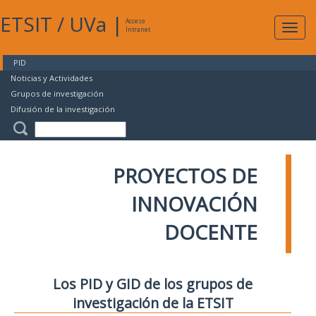
ETSIT
/
UVa
|
Acceso
Expan
Intranet
naveg
PID
Noticias y Actividades
Grupos de investigación
Difusión de la investigación
PROYECTOS DE
INNOVACIÓN
DOCENTE
Los PID y GID de los grupos de
investigación de la ETSIT