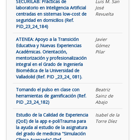
SECURILAB: Prácticas de
Luis M. San
laboratorio en Inteligencia Artificial
José
centradas en sistemas low-cost de
Revuelta
seguridad en domicilios (Ref.
PID_23_24_184)
ATENEA: Apoyo a la Transición
Javier
Educativa y Nuevas Experiencias
Gómez
Académicas. Orientación,
Pilar
mentorización y profesionalización
integral en el Grado de Ingeniería
Biomédica de la Universidad de
Valladolid (Ref. PID _23_24_ 081).
Tomando el pulso en clase con
Beatriz
herramientas de gamificación (Ref.
Sainz de
PID _23_24_182)
Abajo
Estudio de la Calidad de Experiencia
Isabel de la
(QoE) de la app e-poliTrauma para
Torre Díez
la ayuda al estudio de la asignatura
del grado de medicina "Simulación
Clínica Avanzada" (Ref.